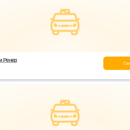
и Ренер
Свя