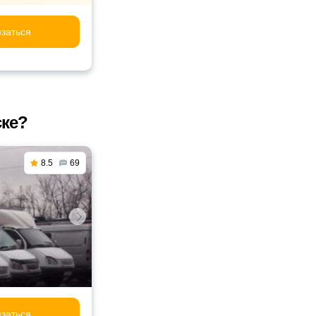
заться
ске?
8.5
69
заться