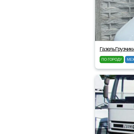
ГазельГрузчик
ПО ГОРОДУ
МЕ