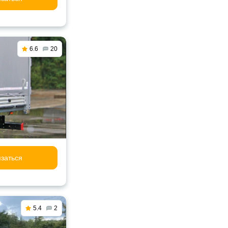
6.6
20
заться
5.4
2