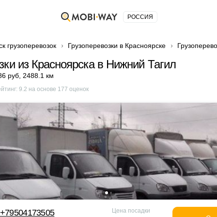
РОССИЯ
ск грузоперевозок
Грузоперевозки в Красноярске
Грузоперево
зки из Красноярска в Нижний Тагил
86 руб
,
2488.1 км
ейтинг:
9.2
на основе
177
оценок
Цена посадки
 +79504173505