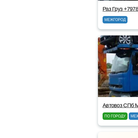
Раз Груз +797
МЕЖГОРОД
Автовоз СПб 
ПО ГОРОДУ
МЕ