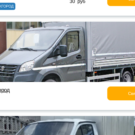
30 руб
ЖГОРОД
ород
Свя