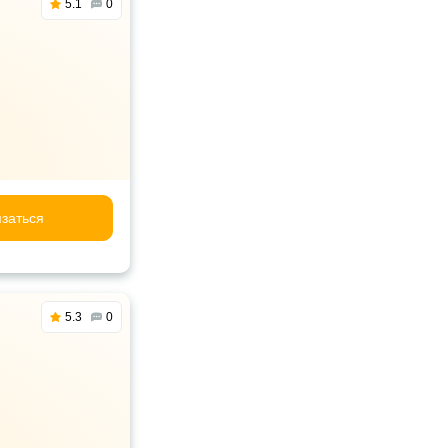
5.1
0
заться
5.3
0