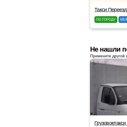
Такси Переез
ПО ГОРОДУ
МЕ
Не нашли п
Примените другой 
Грузовоетакси