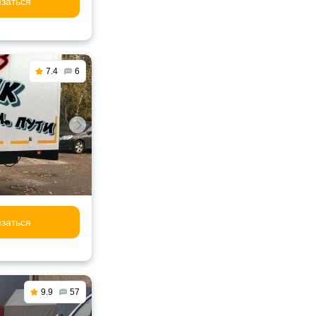
заться
7.4
6
заться
9.9
57