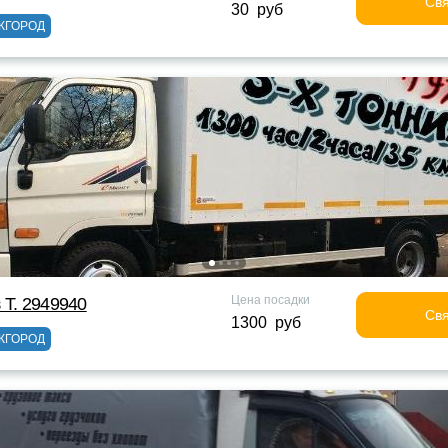
Свя
30 руб
ЖГОРОД
Цена посадки
 Т. 2949940
Свя
1300 руб
ЖГОРОД