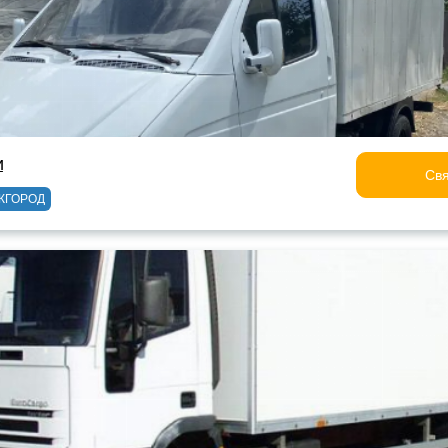
и
Свя
ЖГОРОД