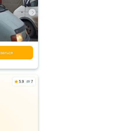
заться
5.9
7