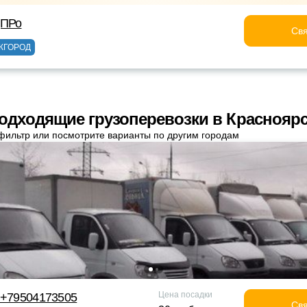
дПРо
Свя
ЖГОРОД
одходящие грузоперевозки в Краснояр
фильтр или посмотрите варианты по другим городам
Цена посадки
 +79504173505
Свя