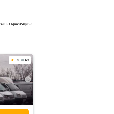
зки из Красноярска в Нижний Тагил
8.5
69