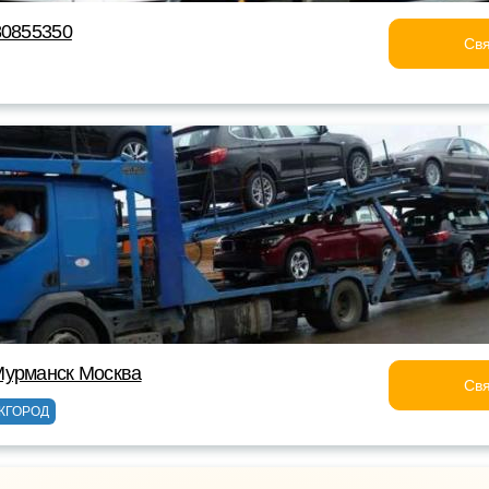
80855350
Свя
Мурманск Москва
Свя
ЖГОРОД