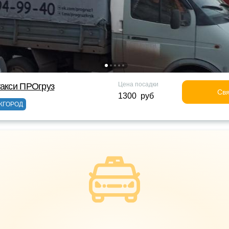
Цена посадки
такси ПРОгруз
Свя
1300 руб
ЖГОРОД