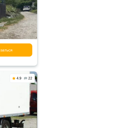
заться
4.9
22