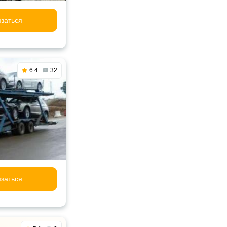
заться
6.4
32
заться