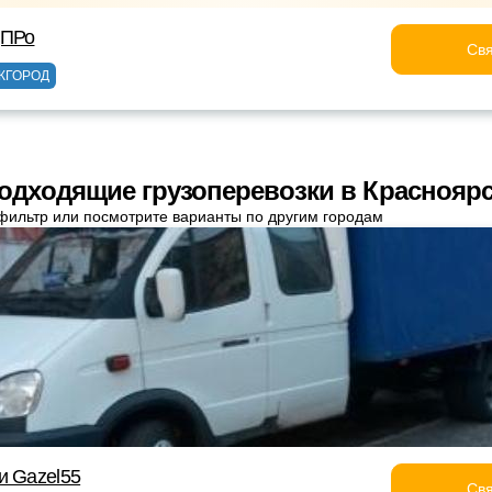
дПРо
Свя
ЖГОРОД
одходящие грузоперевозки в Краснояр
фильтр или посмотрите варианты по другим городам
и Gazel55
Свя