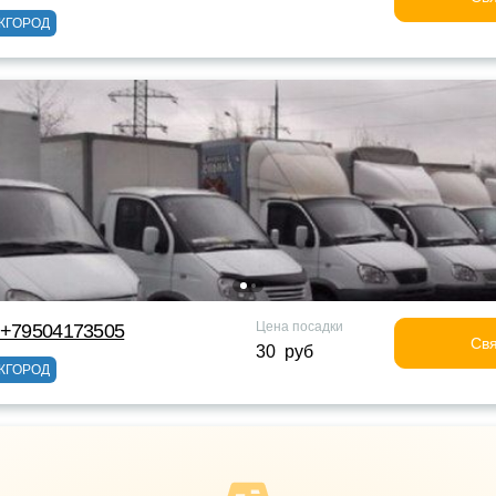
ЖГОРОД
Цена посадки
 +79504173505
Свя
30 руб
ЖГОРОД