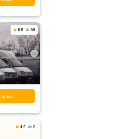
8.5
69
заться
4.9
2