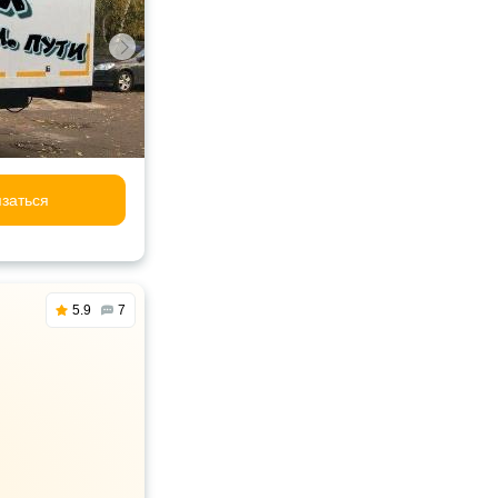
заться
5.9
7