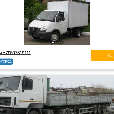
и +79507819111
Свя
ЖГОРОД