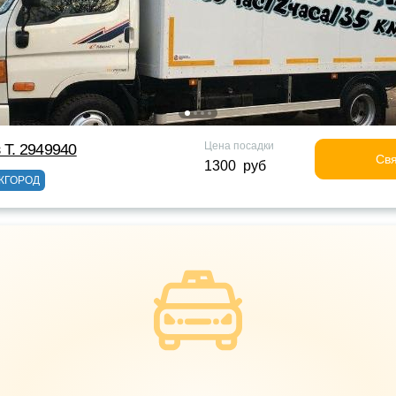
Цена посадки
 Т. 2949940
Свя
1300 руб
ЖГОРОД