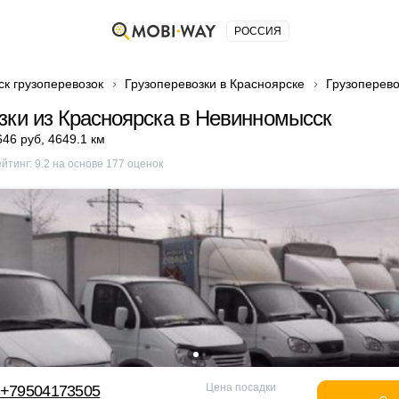
РОССИЯ
ск грузоперевозок
Грузоперевозки в Красноярске
Грузоперево
зки из Красноярска в Невинномысск
646 руб
,
4649.1 км
ейтинг:
9.2
на основе
177
оценок
Цена посадки
 +79504173505