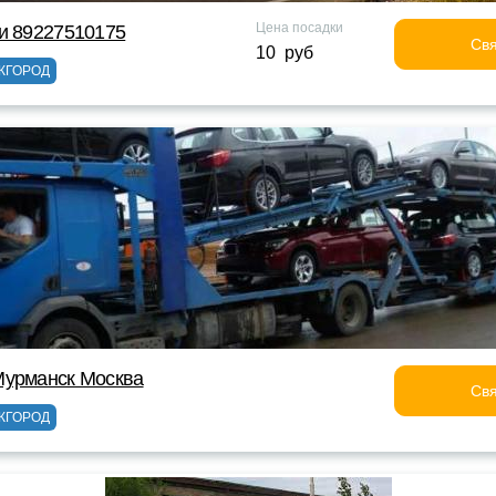
Цена посадки
и 89227510175
Свя
10 руб
ЖГОРОД
Мурманск Москва
Свя
ЖГОРОД