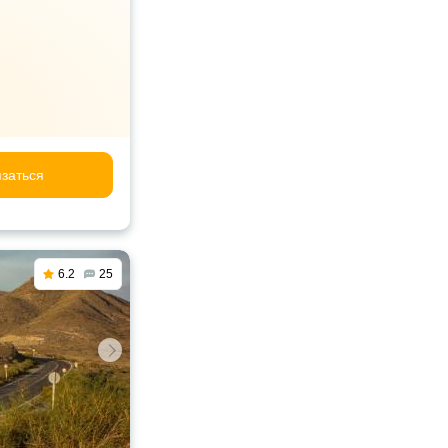
заться
6.2
25