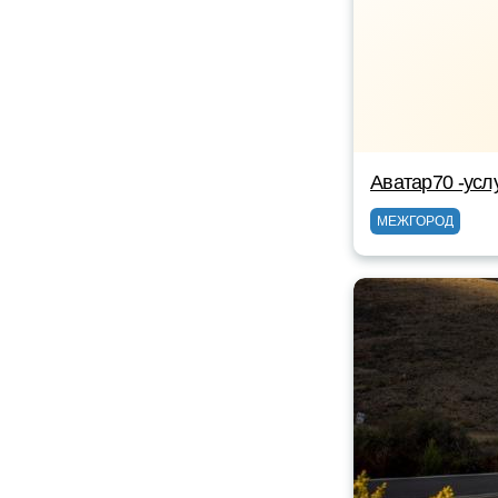
Аватар70 -услу
МЕЖГОРОД