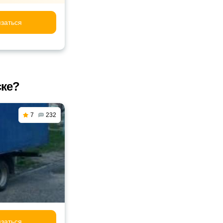
заться
ске?
7
232
заться