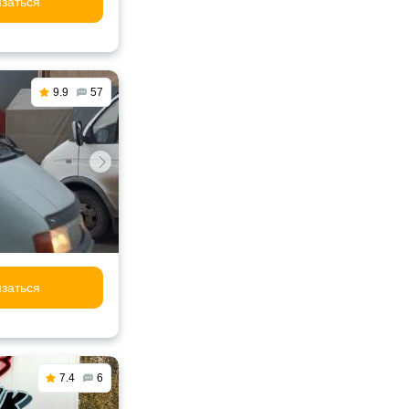
заться
9.9
57
заться
7.4
6