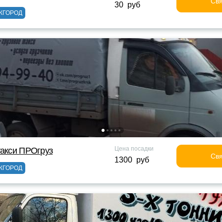
Свя
30 руб
ЖГОРОД
Цена посадки
такси ПРОгруз
Свя
1300 руб
ЖГОРОД