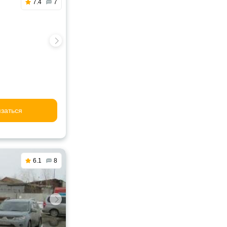
7.4
7
заться
6.1
8