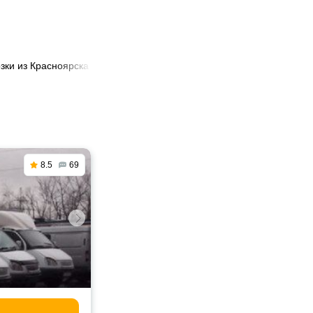
зки из Красноярска в Невинномысск
8.5
69