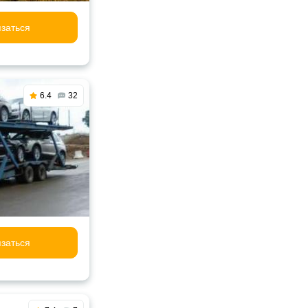
заться
6.4
32
заться