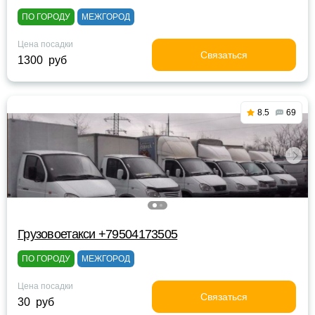
ПО ГОРОДУ
МЕЖГОРОД
Цена посадки
Связаться
1300 руб
8.5
69
Грузовоетакси +79504173505
ПО ГОРОДУ
МЕЖГОРОД
Цена посадки
Связаться
30 руб