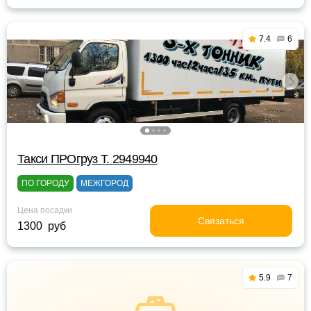
7.4
6
Такси ПРОгруз Т. 2949940
ПО ГОРОДУ
МЕЖГОРОД
Цена посадки
Связаться
1300 руб
5.9
7