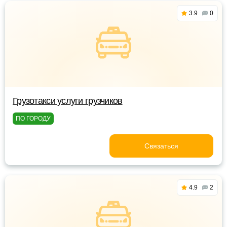
3.9
0
Грузотакси услуги грузчиков
ПО ГОРОДУ
Связаться
4.9
2