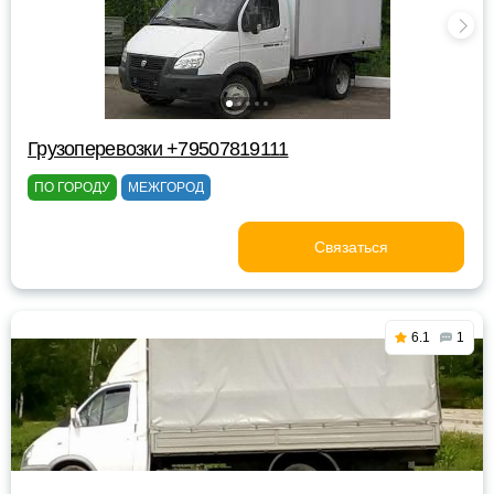
Грузоперевозки +79507819111
ПО ГОРОДУ
МЕЖГОРОД
Связаться
6.1
1