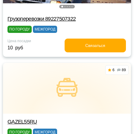
Грузоперевозки 89227507322
ПО ГОРОДУ
МЕЖГОРОД
Цена посадки
Связаться
10 руб
6
89
GAZEL55RU
ПО ГОРОДУ
МЕЖГОРОД