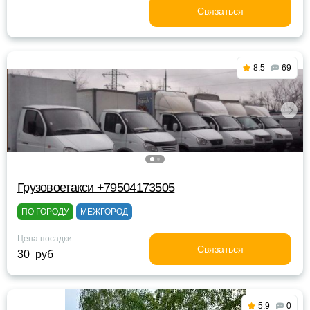
Связаться
8.5
69
Грузовоетакси +79504173505
ПО ГОРОДУ
МЕЖГОРОД
Цена посадки
Связаться
30 руб
5.9
0