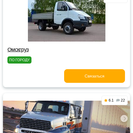
Омскгруз
ПО ГОРОДУ
Связаться
6.1
22