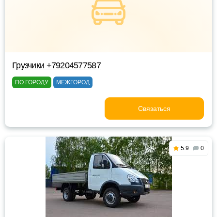
Грузчики +79204577587
ПО ГОРОДУ
МЕЖГОРОД
Связаться
5.9
0