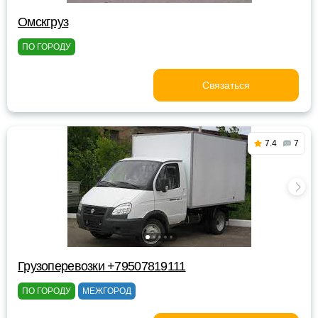
Омскгруз
ПО ГОРОДУ
Связаться
7.4
7
Грузоперевозки +79507819111
ПО ГОРОДУ
МЕЖГОРОД