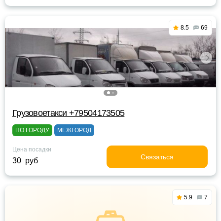
8.5
69
Грузовоетакси +79504173505
ПО ГОРОДУ
МЕЖГОРОД
Цена посадки
Связаться
30 руб
5.9
7