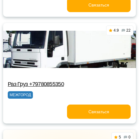
Связаться
4.9
22
Раз Груз +79780855350
МЕЖГОРОД
Связаться
5
0