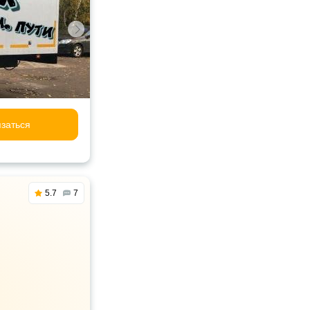
заться
5.7
7