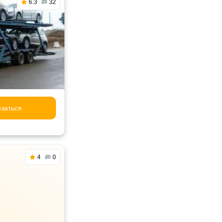
6.3
32
заться
4
0