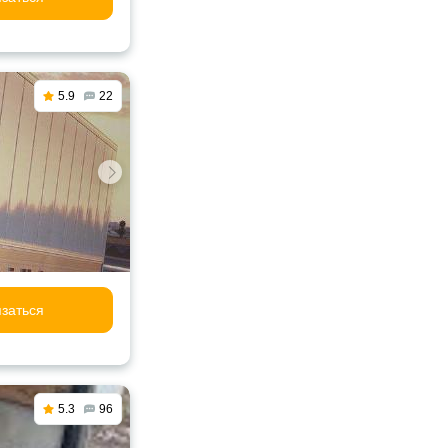
5.9
22
заться
5.3
96