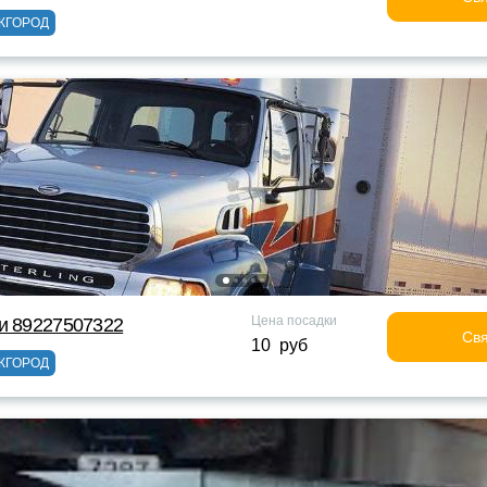
ЖГОРОД
Цена посадки
и 89227507322
Свя
10 руб
ЖГОРОД