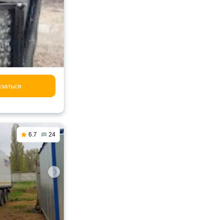
заться
6.7
24