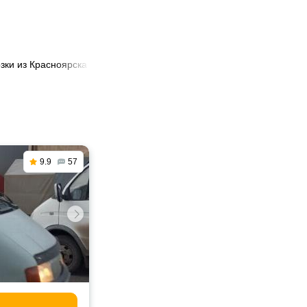
зки из Красноярска в Красногорск
9.9
57