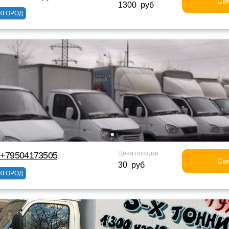
Свя
1300 руб
ЖГОРОД
Цена посадки
 +79504173505
Свя
30 руб
ЖГОРОД