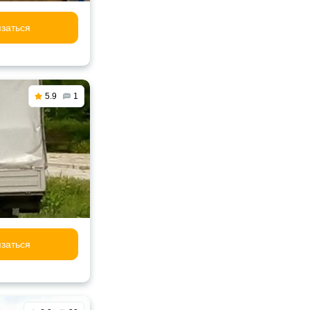
заться
5.9
1
заться