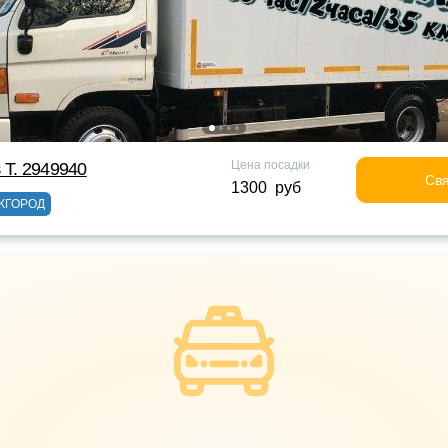
Цена посадки
 Т. 2949940
Свя
1300 руб
ЖГОРОД