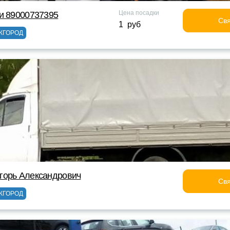
Цена посадки
и 89000737395
Свя
1 руб
ЖГОРОД
горь Александрович
Свя
ЖГОРОД