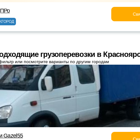
дПРо
Свя
ЖГОРОД
одходящие грузоперевозки в Краснояр
фильтр или посмотрите варианты по другим городам
и Gazel55
Свя