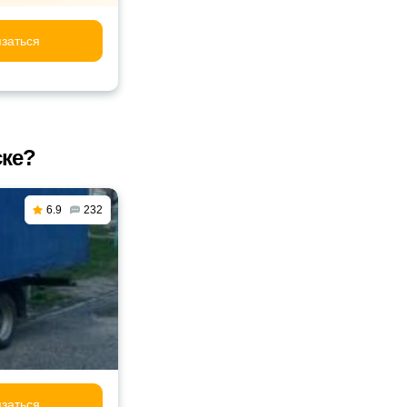
заться
ске?
6.9
232
заться