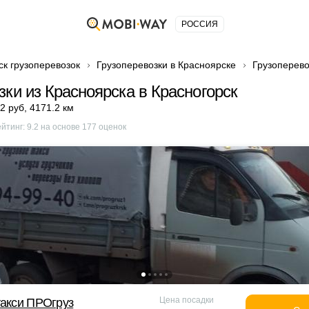
РОССИЯ
ск грузоперевозок
Грузоперевозки в Красноярске
Грузоперево
зки из Красноярска в Красногорск
2 руб
,
4171.2 км
ейтинг:
9.2
на основе
177
оценок
Цена посадки
такси ПРОгруз