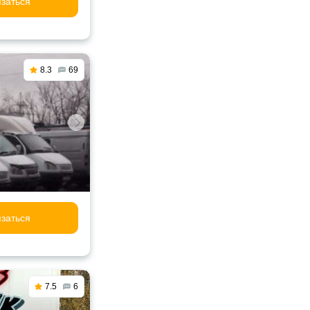
заться
8.3
69
заться
7.5
6