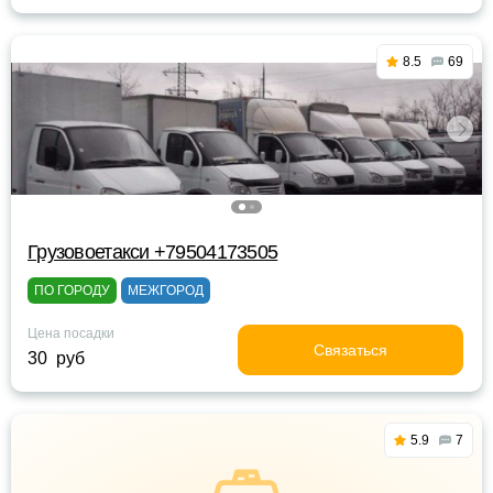
8.5
69
Грузовоетакси +79504173505
ПО ГОРОДУ
МЕЖГОРОД
Цена посадки
Связаться
30 руб
5.9
7