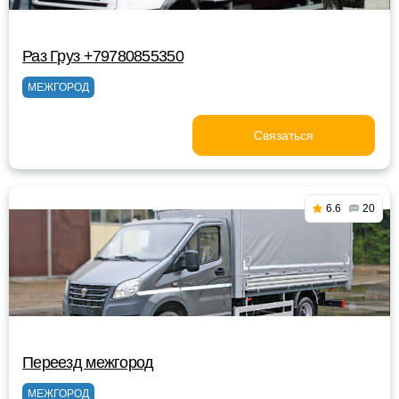
Раз Груз +79780855350
МЕЖГОРОД
Связаться
6.6
20
Переезд межгород
МЕЖГОРОД