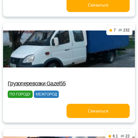
Связаться
7
232
Грузоперевозки Gazel55
ПО ГОРОДУ
МЕЖГОРОД
Связаться
6.1
22