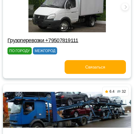
Грузоперевозки +79507819111
ПО ГОРОДУ
МЕЖГОРОД
Связаться
6.4
32