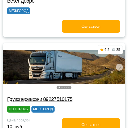
Везет добро
МЕЖГОРОД
Связаться
6.2
25
Грузоперевозки 89227510175
ПО ГОРОДУ
МЕЖГОРОД
Цена посадки
Связаться
10 руб