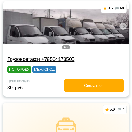
8.5
69
Грузовоетакси +79504173505
ПО ГОРОДУ
МЕЖГОРОД
Цена посадки
Связаться
30 руб
5.9
7