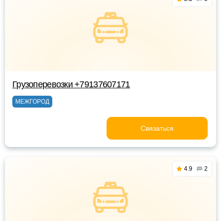
Грузоперевозки +79137607171
МЕЖГОРОД
Связаться
4.9
2