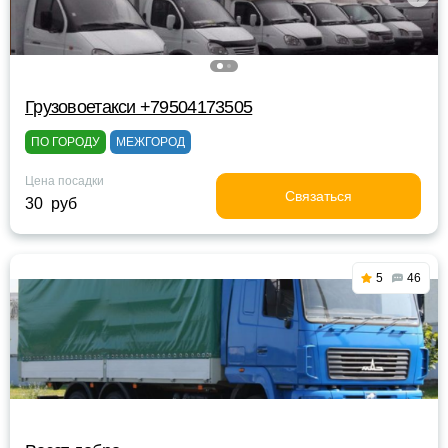
Грузовоетакси +79504173505
ПО ГОРОДУ
МЕЖГОРОД
Цена посадки
Связаться
30 руб
5
46