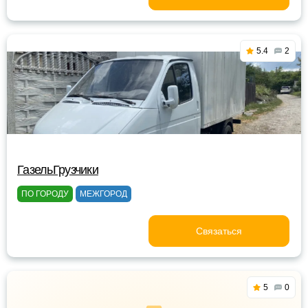
5.4
2
ГазельГрузчики
ПО ГОРОДУ
МЕЖГОРОД
Связаться
5
0