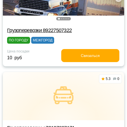
Грузоперевозки 89227507322
ПО ГОРОДУ
МЕЖГОРОД
Цена посадки
Связаться
10 руб
5.3
0