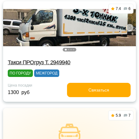
7.4
6
Такси ПРОгруз Т. 2949940
ПО ГОРОДУ
МЕЖГОРОД
Цена посадки
Связаться
1300 руб
5.9
7