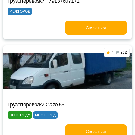
Грузоперевозки +79137607171
МЕЖГОРОД
Связаться
7
232
Грузоперевозки Gazel55
ПО ГОРОДУ
МЕЖГОРОД
Связаться