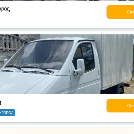
ород
Свя
и
Свя
ЖГОРОД