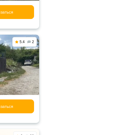
заться
5.4
2
заться