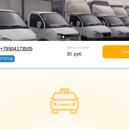
Цена посадки
 +79504173505
Свя
30 руб
ЖГОРОД