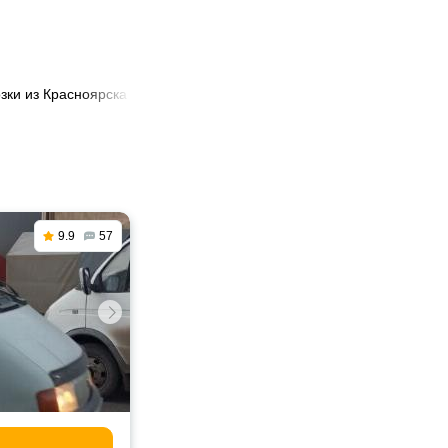
зки из Красноярска в Дзержинский
9.9
57