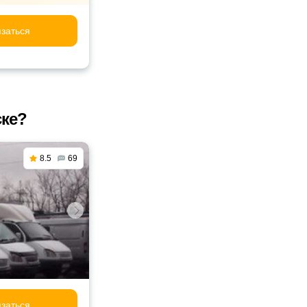
заться
ске?
8.5
69
заться