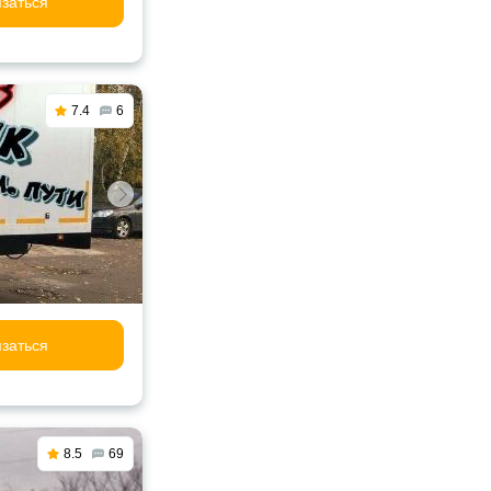
заться
7.4
6
заться
8.5
69