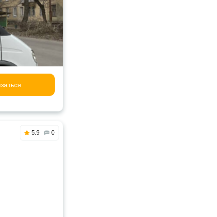
заться
5.9
0