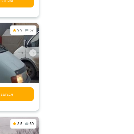
заться
9.9
57
заться
8.5
69