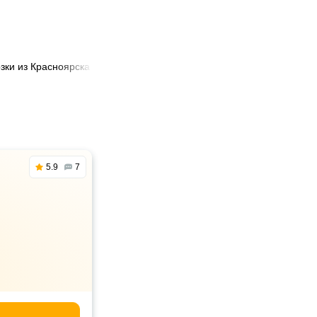
зки из Красноярска в Дмитров
5.9
7