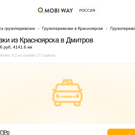
РОССИЯ
ск грузоперевозок
Грузоперевозки в Красноярске
Грузоперево
зки из Красноярска в Дмитров
6 руб
,
4141.6 км
ейтинг:
9.2
на основе
177
оценок
дПРо