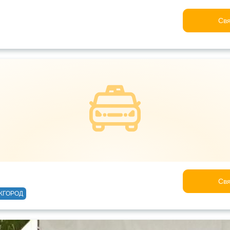
Свя
Свя
ЖГОРОД