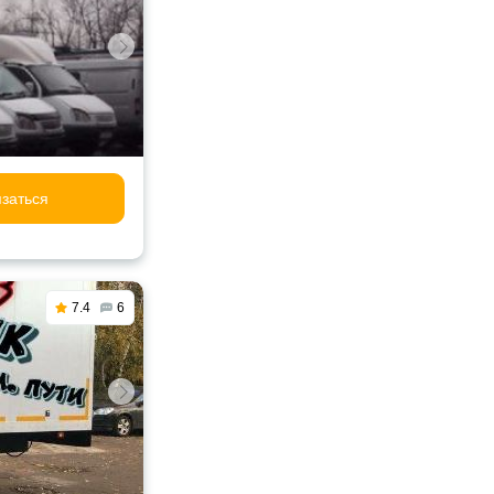
заться
7.4
6