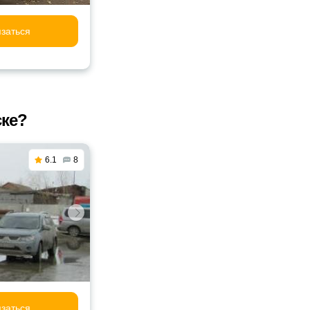
заться
ске?
6.1
8
заться