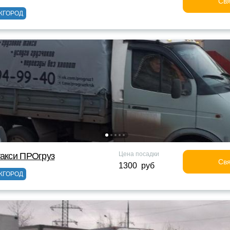
Свя
ЖГОРОД
Цена посадки
такси ПРОгруз
Свя
1300 руб
ЖГОРОД