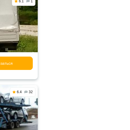
6.1
1
заться
6.4
32