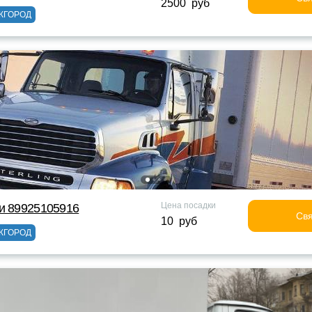
2500 руб
ЖГОРОД
Цена посадки
и 89925105916
Свя
10 руб
ЖГОРОД