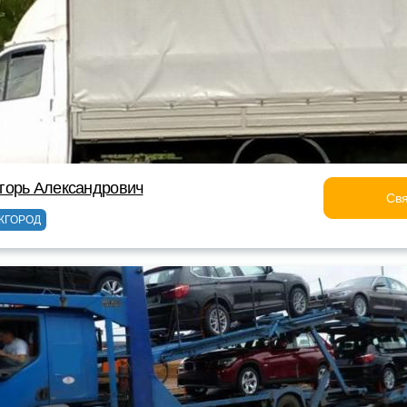
горь Александрович
Свя
ЖГОРОД