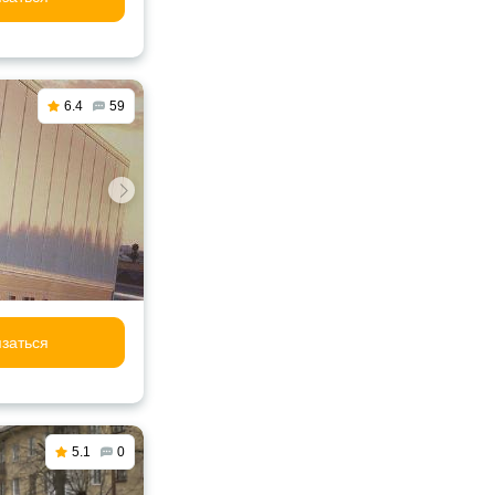
6.4
59
заться
5.1
0