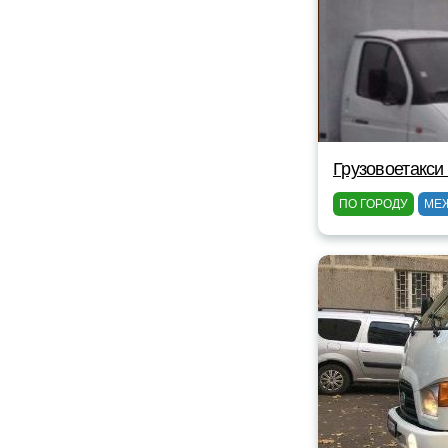
Грузовоетакси
ПО ГОРОДУ
МЕ