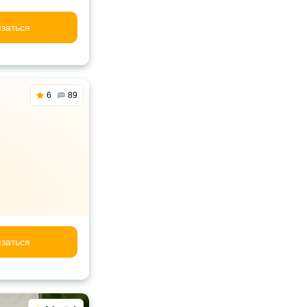
заться
6
89
заться