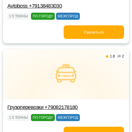
Avtoboss +79138483030
1.5 ТОННЫ
ПО ГОРОДУ
МЕЖГОРОД
Связаться
1.8
2
Грузоперевозки +79082178180
1.5 ТОННЫ
ПО ГОРОДУ
МЕЖГОРОД