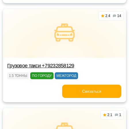
2.4
14
Грузовое такси +79232858129
1.5 ТОННЫ
ПО ГОРОДУ
МЕЖГОРОД
Связаться
2.1
1