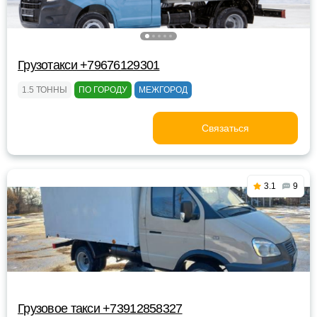
Грузотакси +79676129301
1.5 ТОННЫ
ПО ГОРОДУ
МЕЖГОРОД
Связаться
3.1
9
Грузовое такси +73912858327