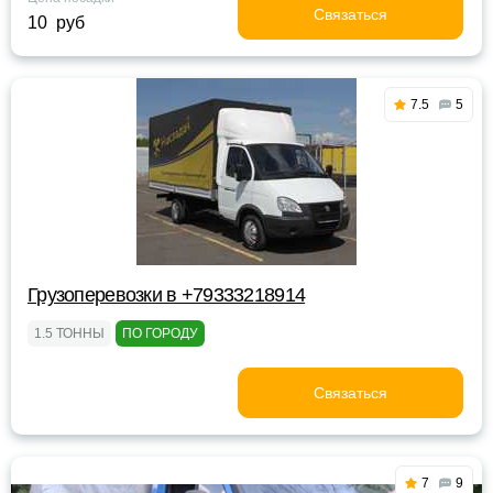
Связаться
10 руб
7.5
5
Грузоперевозки в +79333218914
1.5 ТОННЫ
ПО ГОРОДУ
Связаться
7
9