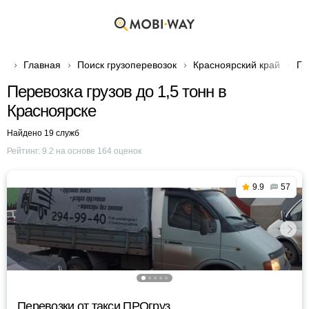
Главная
Поиск грузоперевозок
Красноярский край
Гр
Перевозка грузов до 1,5 тонн в
Красноярске
Найдено 19 служб
Рейтинг:
9.2
на основе
164
оценок
9.9
57
Перевозки от такси ПРОгруз