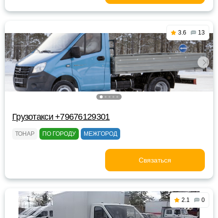
3.6
13
Грузотакси +79676129301
ТОНАР
ПО ГОРОДУ
МЕЖГОРОД
Связаться
2.1
0