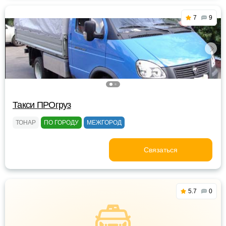
7
9
Такси ПРОгруз
ТОНАР
ПО ГОРОДУ
МЕЖГОРОД
Связаться
5.7
0