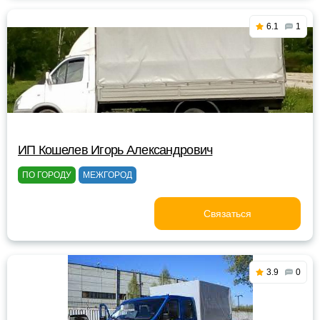
6.1
1
ИП Кошелев Игорь Александрович
ПО ГОРОДУ
МЕЖГОРОД
Связаться
3.9
0