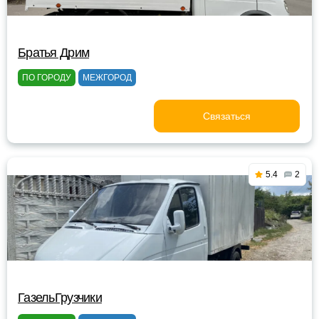
Братья Дрим
ПО ГОРОДУ
МЕЖГОРОД
Связаться
5.4
2
ГазельГрузчики