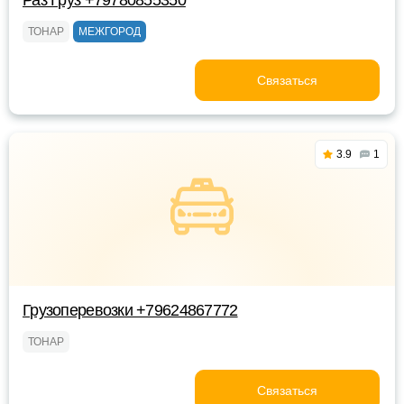
Раз Груз +79780855350
ТОНАР
МЕЖГОРОД
Связаться
3.9
1
Грузоперевозки +79624867772
ТОНАР
Связаться