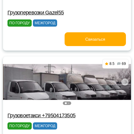
Грузоперевозки Gazel55
ПО ГОРОДУ
МЕЖГОРОД
Связаться
8.5
69
Грузовоетакси +79504173505
ПО ГОРОДУ
МЕЖГОРОД