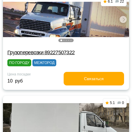
6.1
22
Грузоперевозки 89227507322
ПО ГОРОДУ
МЕЖГОРОД
Цена посадки
Связаться
10 руб
5.1
0