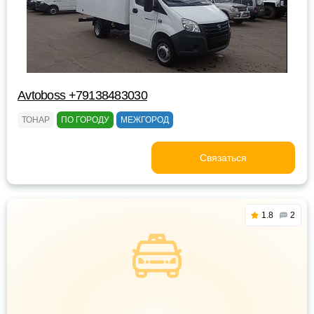
Avtoboss +79138483030
ТОНАР
ПО ГОРОДУ
МЕЖГОРОД
Связаться
1.8
2