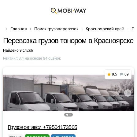
Главная
Поиск грузоперевозок
Красноярский край
Гр
Перевозка грузов тонором в Красноярске
Найдено 9 служб
Рейтинг:
8.4
на основе
94
оценок
9.5
69
Грузовоетакси +79504173505