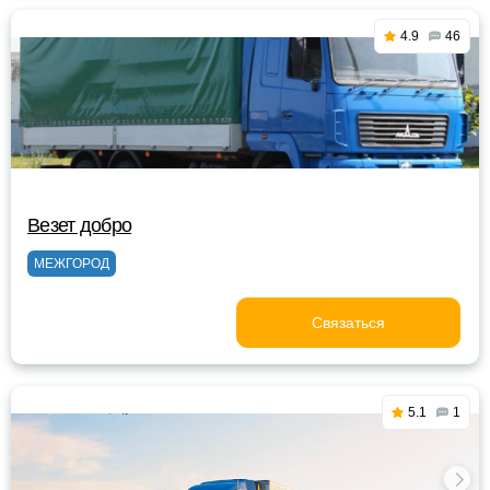
4.9
46
Везет добро
МЕЖГОРОД
Связаться
5.1
1