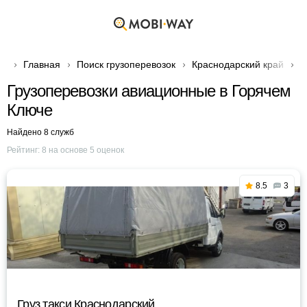
Главная
Поиск грузоперевозок
Краснодарский край
Г
Грузоперевозки авиационные в Горячем
Ключе
Найдено 8 служб
Рейтинг:
8
на основе
5
оценок
8.5
3
Груз такси Краснодарский