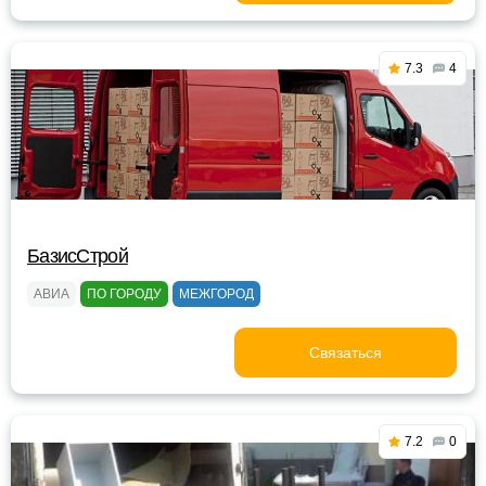
7.3
4
БазисСтрой
АВИА
ПО ГОРОДУ
МЕЖГОРОД
Связаться
7.2
0