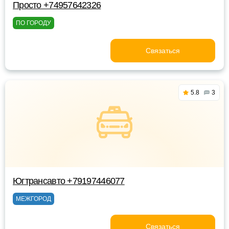
Просто +74957642326
ПО ГОРОДУ
Связаться
5.8
3
Югтрансавто +79197446077
МЕЖГОРОД
Связаться