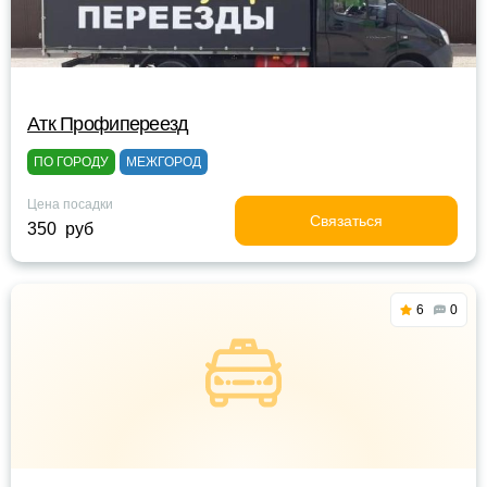
Атк Профипереезд
ПО ГОРОДУ
МЕЖГОРОД
Цена посадки
Связаться
350 руб
6
0