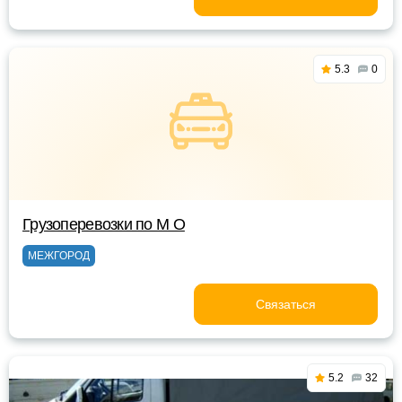
5.3
0
Грузоперевозки по М О
МЕЖГОРОД
Связаться
5.2
32