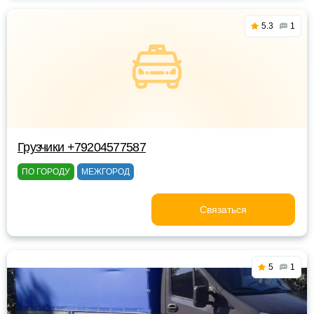
5.3
1
Грузчики +79204577587
ПО ГОРОДУ
МЕЖГОРОД
Связаться
5
1