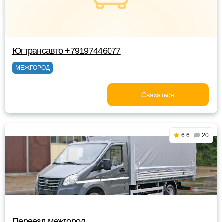
Югтрансавто +79197446077
МЕЖГОРОД
Связаться
6.6
20
Переезд межгород