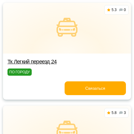
5.3
0
Тк Легкий переезд 24
ПО ГОРОДУ
Связаться
5.8
3