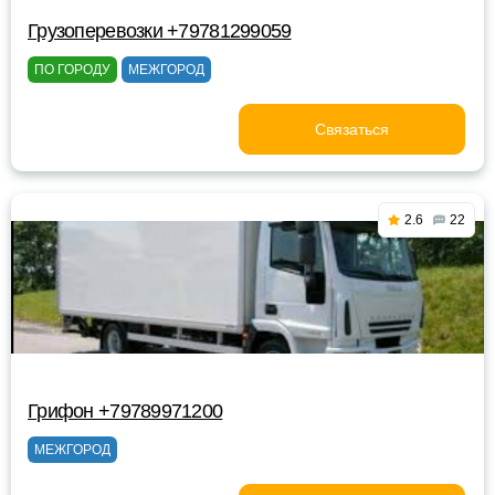
Грузоперевозки +79781299059
ПО ГОРОДУ
МЕЖГОРОД
Связаться
2.6
22
Грифон +79789971200
МЕЖГОРОД