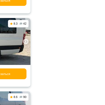
заться
8.3
42
заться
8.6
90