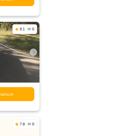
9.1
0
заться
7.8
0