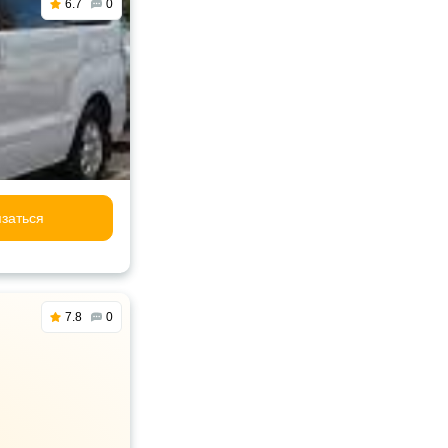
6.7
0
заться
7.8
0