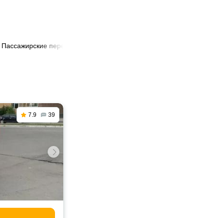
Пассажирские перевозки из России в Тула
7.9
39