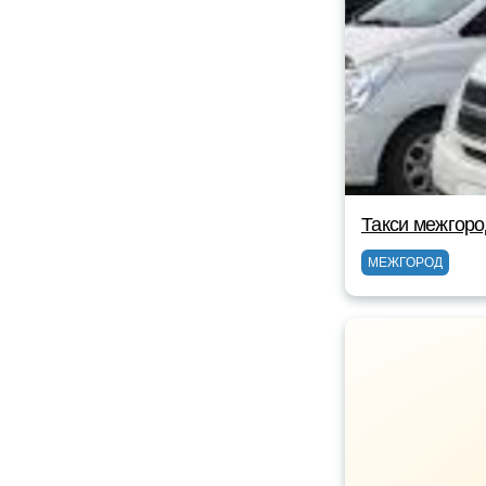
Такси межгор
МЕЖГОРОД