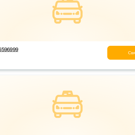
6596999
Свя