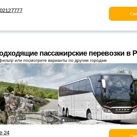
202127777
Свя
одходящие пассажирские перевозки в 
фильтр или посмотрите варианты по другим городам
е 24
Свя