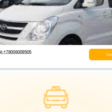
од +78006009505
Свя