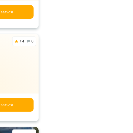
заться
7.4
0
заться