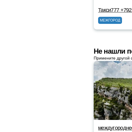
Такси777 +79
МЕЖГОРОД
Не нашли п
Примените другой 
междугородне