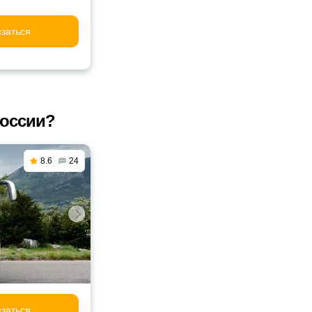
заться
России?
8.6
24
заться