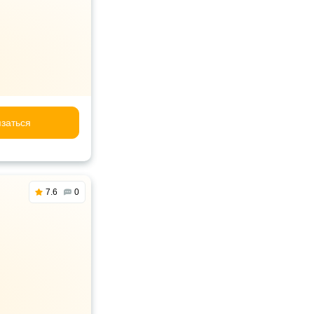
заться
7.6
0