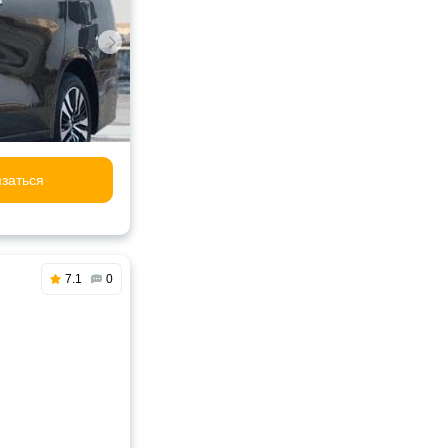
заться
7.1
0