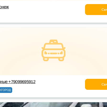
онеж
Свя
ные +79099695912
Свя
ЖГОРОД