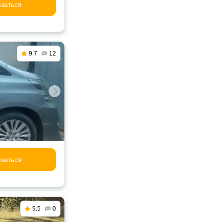
заться
9.7
12
заться
9.5
0