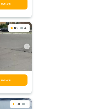
заться
8.9
39
заться
8.8
0