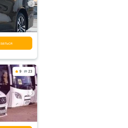
заться
9
23