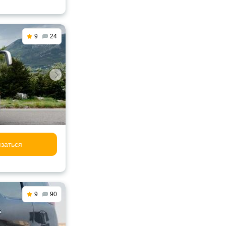
9
24
заться
9
90