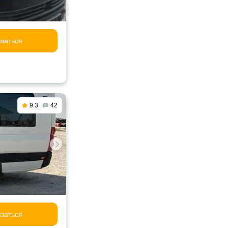
заться
9.3
42
заться