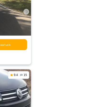
заться
9.4
15