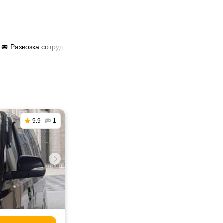
🚐 Развозка сотрудников в России
9.9
1