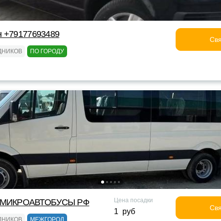
н +79177693489
Свя
ДНИКОВ
ПО ГОРОДУ
Цена посадки
МИКРОАВТОБУСЫ РФ
Свя
1 руб
ДНИКОВ
МЕЖГОРОД