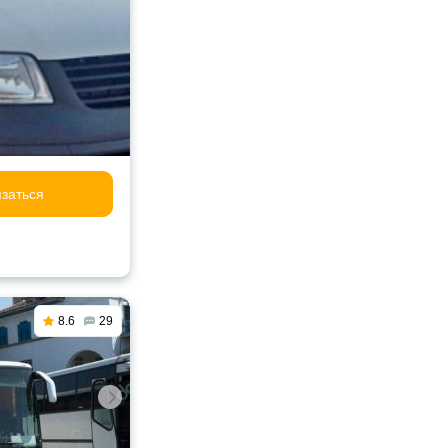
заться
8.6
29