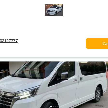
202127777
Свя