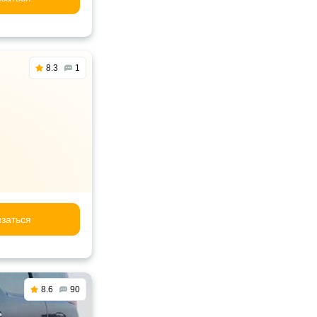
8.3
1
заться
8.6
90