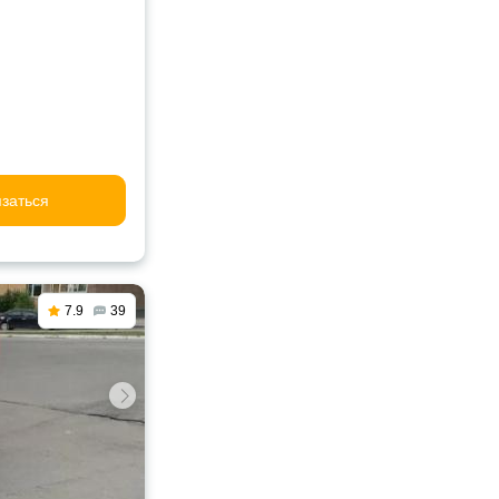
заться
7.9
39