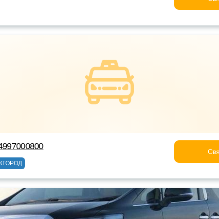
74997000800
Свя
ЖГОРОД