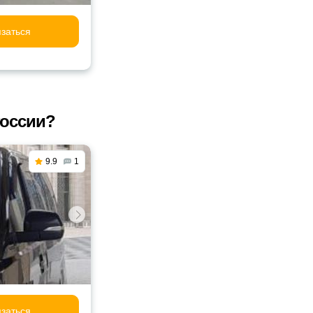
заться
России?
9.9
1
заться