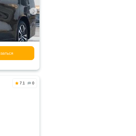
заться
7.1
0