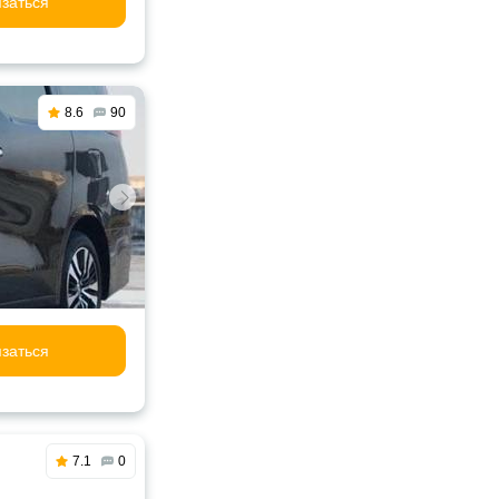
заться
8.6
90
заться
7.1
0