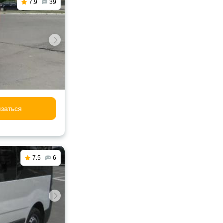
7.9
39
заться
7.5
6