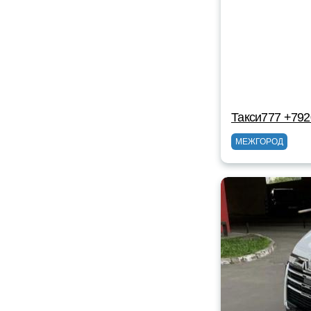
Такси777 +79
МЕЖГОРОД