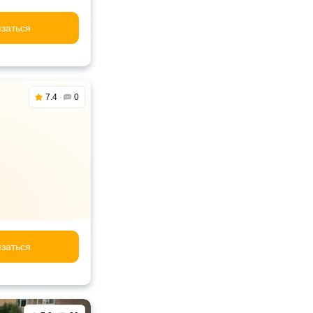
заться
7.4
0
заться