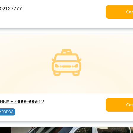
202127777
Свя
ные +79099695912
Свя
ЖГОРОД