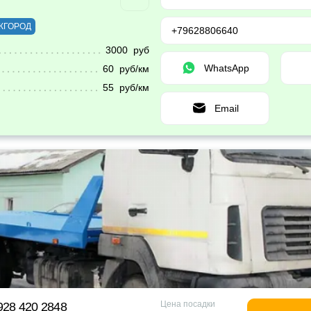
ЖГОРОД
+79628806640
3000 руб
WhatsApp
60 руб/км
55 руб/км
Email
Цена посадки
928 420 2848