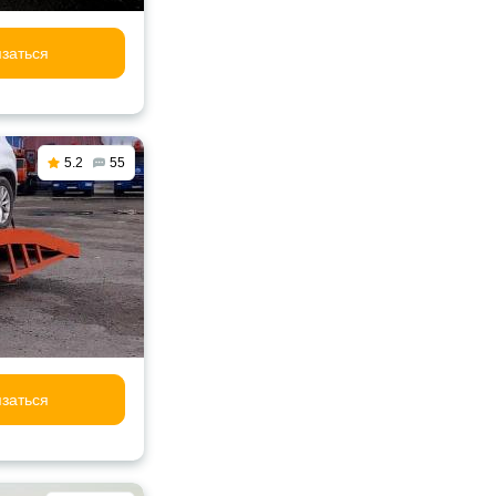
заться
5.2
55
заться