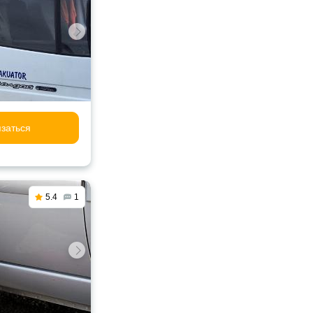
заться
5.4
1