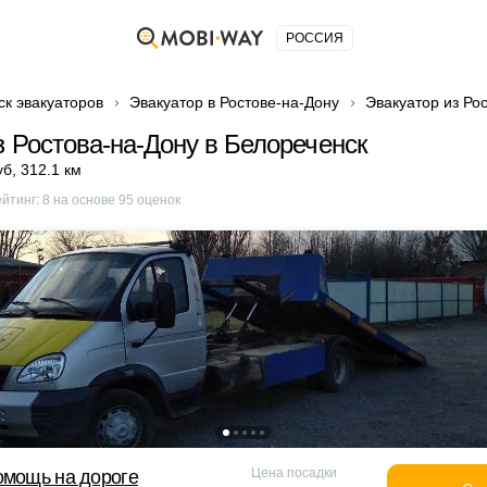
РОССИЯ
ск эвакуаторов
Эвакуатор в Ростове-на-Дону
Эвакуатор из Ро
з Ростова-на-Дону в Белореченск
уб
,
312.1 км
ейтинг:
8
на основе
95
оценок
Цена посадки
омощь на дороге