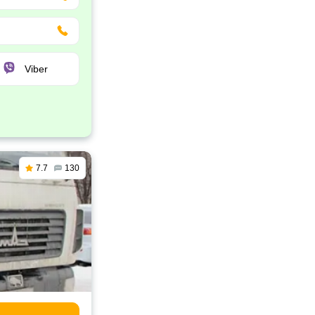
Viber
7.7
130