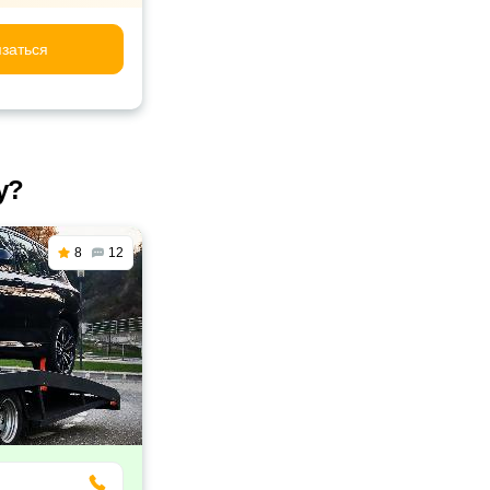
заться
у?
8
12