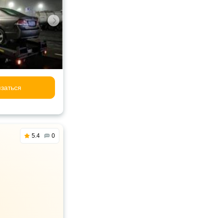
заться
5.4
0