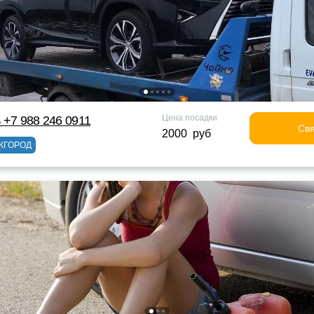
Цена посадки
 +7 988 246 0911
Свя
2000 руб
ЖГОРОД