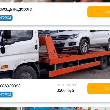
омощь на дороге
Свя
ЖГОРОД
Цена посадки
9086939393
Свя
3500 руб
ЖГОРОД