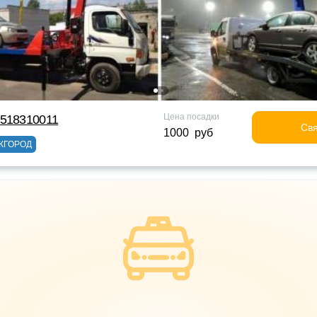
Цена посадки
9518310011
Свя
1000 руб
ЖГОРОД