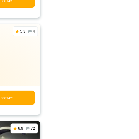
заться
5.3
4
заться
6.9
72