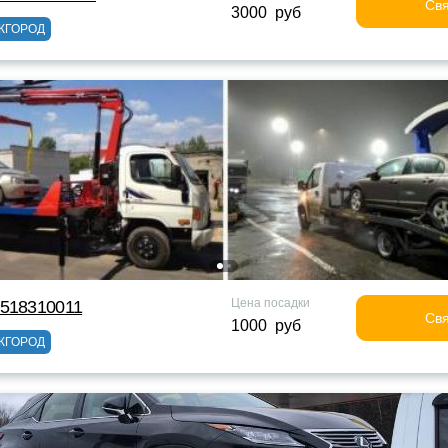
Свя
3000 руб
ЖГОРОД
Цена посадки
9518310011
Свя
1000 руб
ЖГОРОД