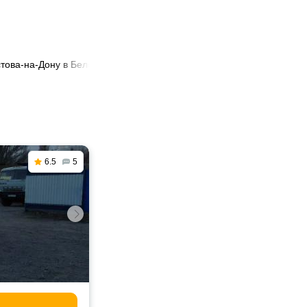
стова-на-Дону в Белореченск
6.5
5