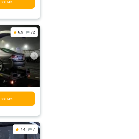
заться
6.9
72
заться
7.4
7