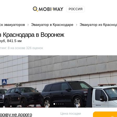
РОССИЯ
ск эвакуаторов
Эвакуатор в Краснодаре
Эвакуатор из Красно
з Краснодара в Воронеж
руб
,
841.5 км
тинг:
8
на основе
326
оценок
Цена посадки
оскву не дорого