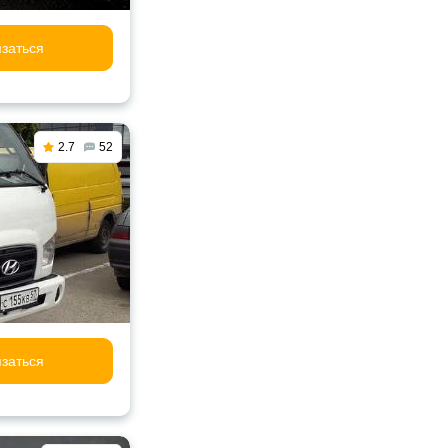
заться
2.7
52
заться