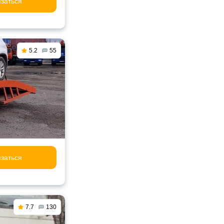
заться
5.2
55
заться
7.7
130