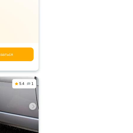
заться
5.4
1