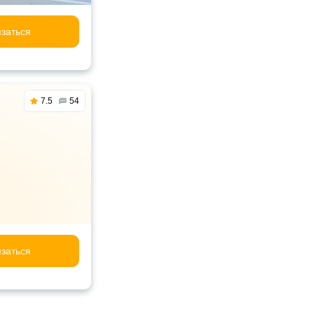
заться
7.5
54
заться