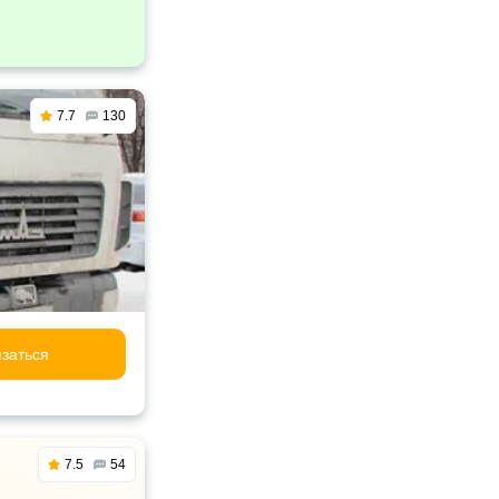
7.7
130
заться
7.5
54