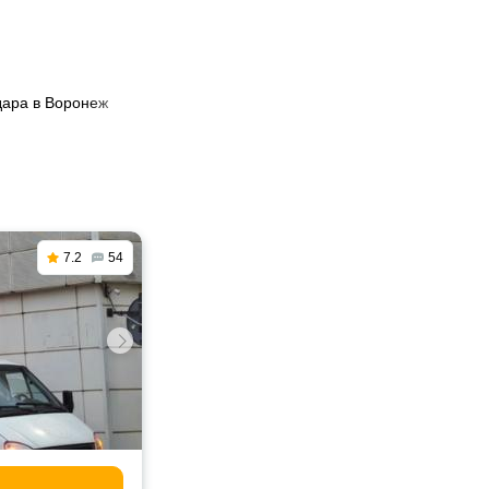
дара в Воронеж
7.2
54