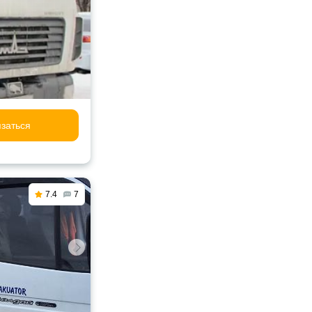
заться
7.4
7