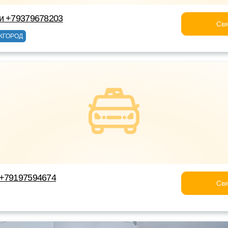
и +79379678203
Свя
ЖГОРОД
 +79197594674
Свя