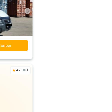
заться
4.7
1