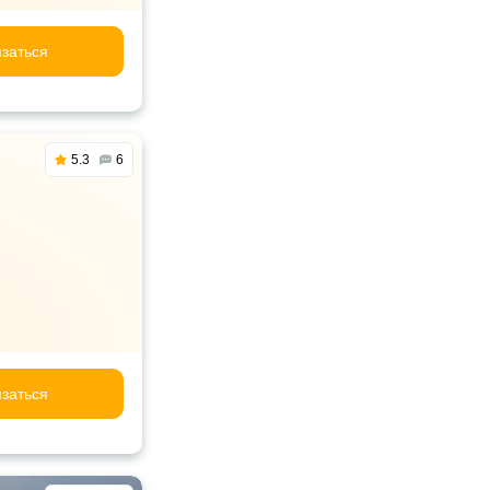
заться
5.3
6
заться