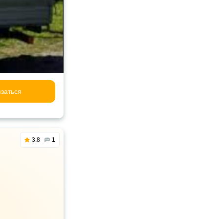
заться
3.8
1