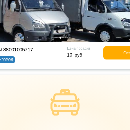
Цена посадки
и 88001005717
Свя
10 руб
ЖГОРОД