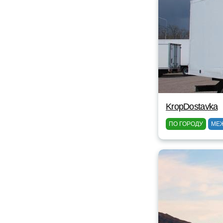
KropDostavka
ПО ГОРОДУ
МЕ