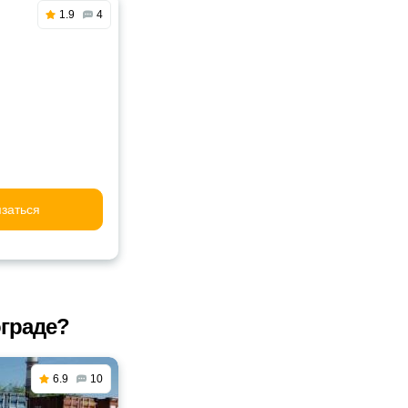
1.9
4
заться
ограде?
6.9
10