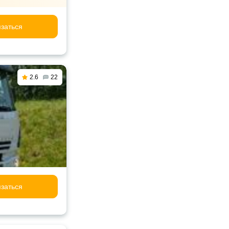
заться
2.6
22
заться