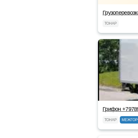
Грузоперевозк
ТОНАР
Грифон +7978
ТОНАР
МЕЖГОР