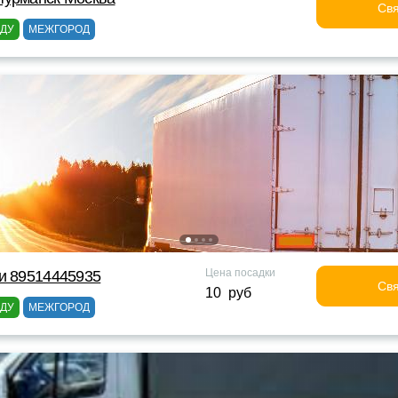
Свя
ОДУ
МЕЖГОРОД
Цена посадки
и 89514445935
Свя
10 руб
ОДУ
МЕЖГОРОД