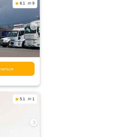
6.1
9
заться
5.1
1