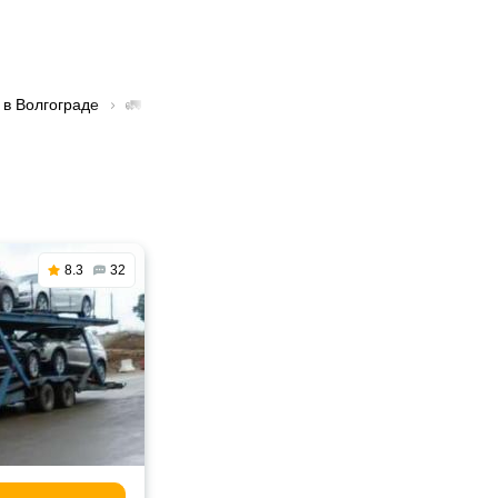
 в Волгограде
🚛 Перевозка грузов тонором в Волгограде
8.3
32