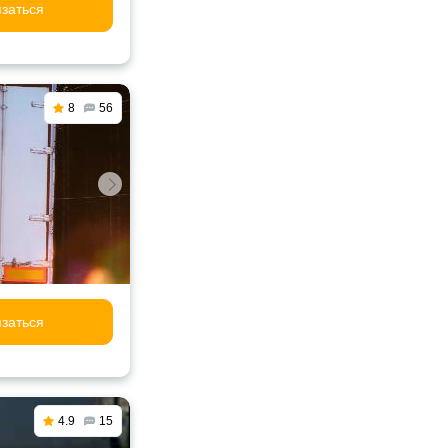
заться
8
56
заться
4.9
15