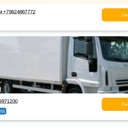
и +79624867772
Свя
9971200
Свя
ОД