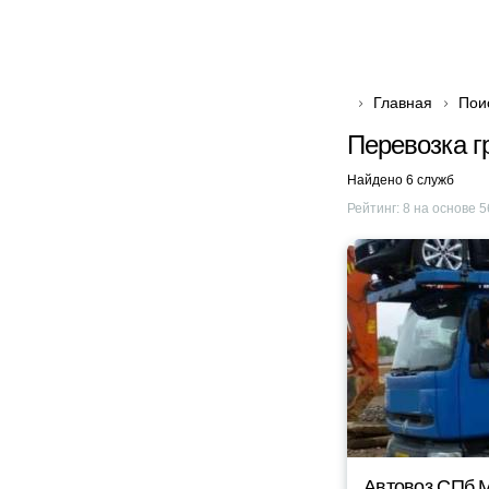
Главная
Пои
Перевозка г
Найдено 6 служб
Рейтинг:
8
на основе
5
Автовоз СПб 