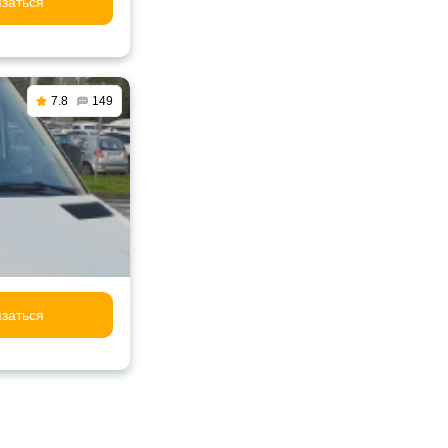
заться
7.8
149
заться