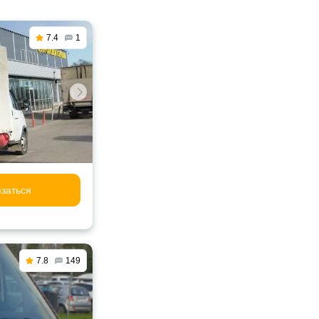
7.4
1
заться
7.8
149