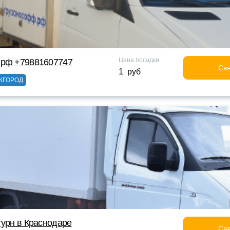
Цена посадки
 рф +79881607747
Свя
1 руб
ЖГОРОД
турн в Краснодаре
Свя