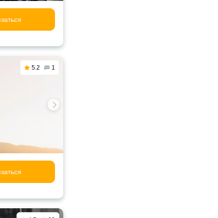
заться
5.2
1
заться