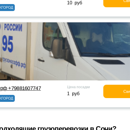
Свя
10 руб
ЖГОРОД
Цена посадки
 рф +79881607747
Свя
1 руб
ЖГОРОД
одходящие грузоперевозки в Сочи?