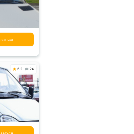
заться
6.2
24
заться