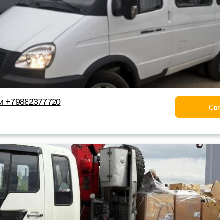
и +79882377720
Свя