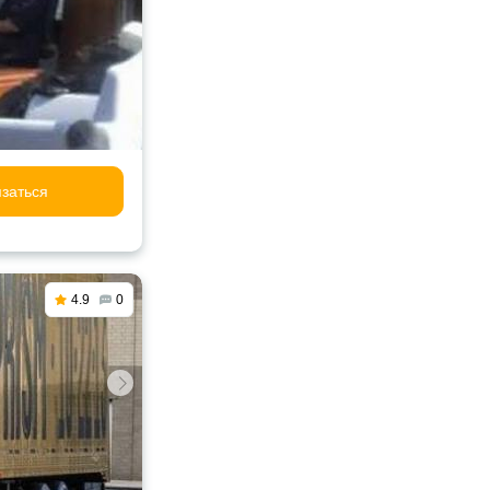
заться
4.9
0