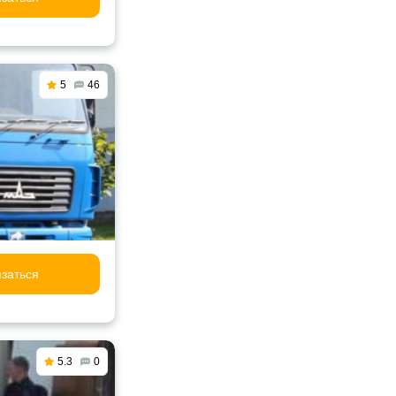
5
46
заться
5.3
0