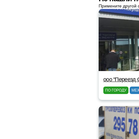
Примените другой 
ооо "Переезд 
ПО ГОРОДУ
МЕ