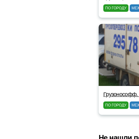
ПО ГОРОДУ
МЕ
Грузонософф.
ПО ГОРОДУ
МЕ
Не нашли п