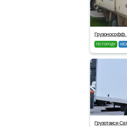
Грузонософф.
ПО ГОРОДУ
МЕ
Грузотакси Са