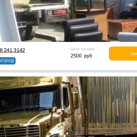
Цена посадки
8 241 3142
Свя
2500 руб
ЖГОРОД