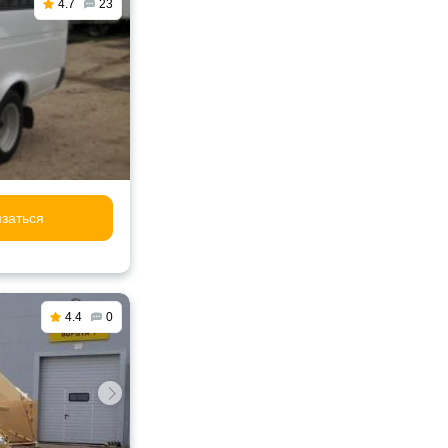
4.7
23
заться
4.4
0