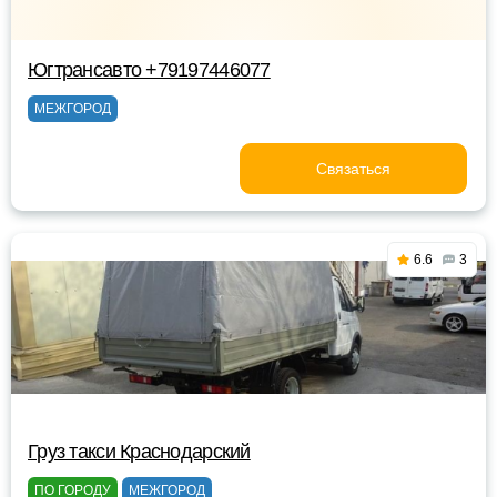
Югтрансавто +79197446077
МЕЖГОРОД
Связаться
6.6
3
Груз такси Краснодарский
ПО ГОРОДУ
МЕЖГОРОД