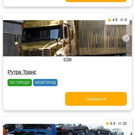
4.9
0
Рутра Транс
ПО ГОРОДУ
МЕЖГОРОД
Связаться
6.4
32