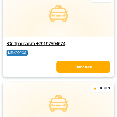
Юг Трансавто +79197594674
МЕЖГОРОД
Связаться
5.8
3