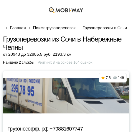
Главная
Поиск грузоперевозок
Грузоперевозки в Сочи
Грузоперевозки из Сочи в Набережные
Челны
от 20943 до 32885.5 руб
,
2193.3 км
Найдено 2 службы
Рейтинг:
8
на основе
164
оценок
7.8
149
Грузонософф. рф +79881607747