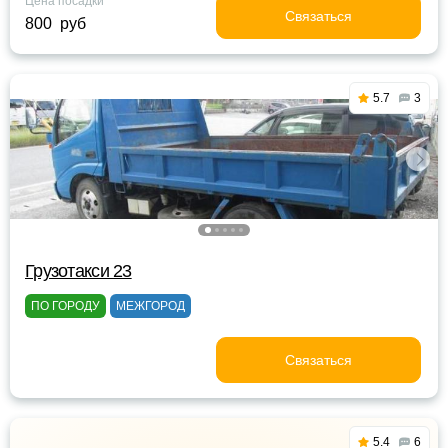
Цена посадки
Связаться
800 руб
5.7
3
Грузотакси 23
ПО ГОРОДУ
МЕЖГОРОД
Связаться
5.4
6