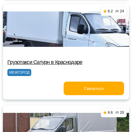
6.2
24
Грузотакси Сатурн в Краснодаре
МЕЖГОРОД
Связаться
6.6
20