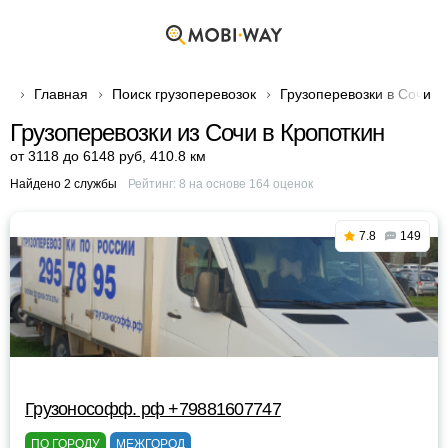
Главная
Поиск грузоперевозок
Грузоперевозки в Сочи
Грузоперевозки из Сочи в Кропоткин
от 3118 до 6148 руб
,
410.8 км
Найдено 2 службы
Рейтинг:
8
на основе
164
оценок
7.8
149
Грузонософф. рф +79881607747
ПО ГОРОДУ
МЕЖГОРОД