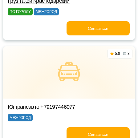
Груз такси Краснодарский
ПО ГОРОДУ
МЕЖГОРОД
Связаться
5.8
3
Югтрансавто +79197446077
МЕЖГОРОД
Связаться