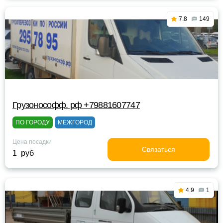
7.8
149
Грузонософф. рф +79881607747
ПО ГОРОДУ
МЕЖГОРОД
Цена посадки
Связаться
1 руб
4.9
1