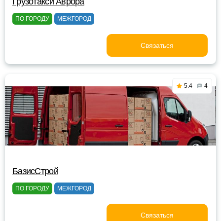
Грузотакси Аврора
ПО ГОРОДУ
МЕЖГОРОД
Связаться
5.4
4
БазисСтрой
ПО ГОРОДУ
МЕЖГОРОД
Связаться