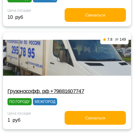
Цена посадки
Связаться
10 руб
7.8
149
Грузонософф. рф +79881607747
ПО ГОРОДУ
МЕЖГОРОД
Цена посадки
Связаться
1 руб