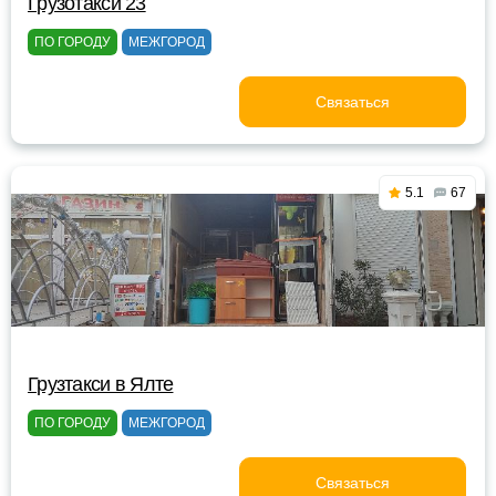
Грузотакси 23
ПО ГОРОДУ
МЕЖГОРОД
Связаться
5.1
67
Грузтакси в Ялте
ПО ГОРОДУ
МЕЖГОРОД
Связаться