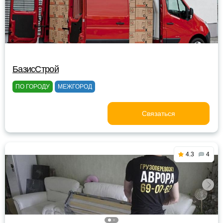
БазисСтрой
ПО ГОРОДУ
МЕЖГОРОД
Связаться
4.3
4