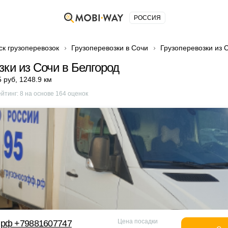
РОССИЯ
ск грузоперевозок
Грузоперевозки в Сочи
Грузоперевозки из 
зки из Сочи в Белгород
5 руб
,
1248.9 км
ейтинг:
8
на основе
164
оценок
Цена посадки
 рф +79881607747