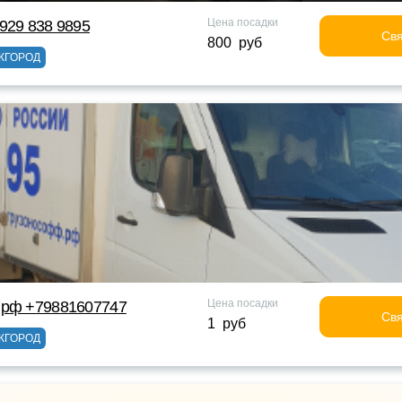
Цена посадки
929 838 9895
Свя
800 руб
ЖГОРОД
Цена посадки
 рф +79881607747
Свя
1 руб
ЖГОРОД