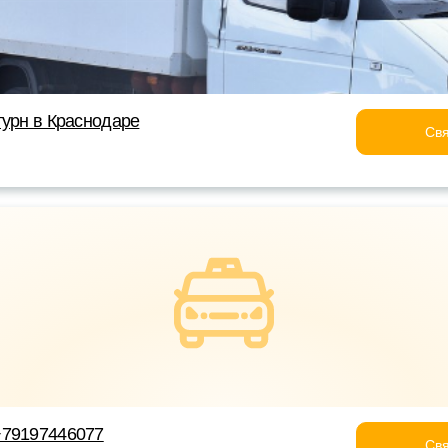
турн в Краснодаре
Свя
+79197446077
Свя