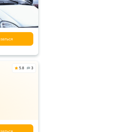
заться
5.8
3
заться