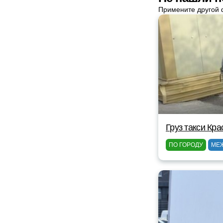
Примените другой 
Груз такси Кр
ПО ГОРОДУ
МЕ