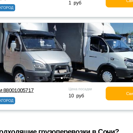
Свя
1 руб
ЖГОРОД
Цена посадки
и 88001005717
Свя
10 руб
ЖГОРОД
одходящие грузоперевозки в Сочи?