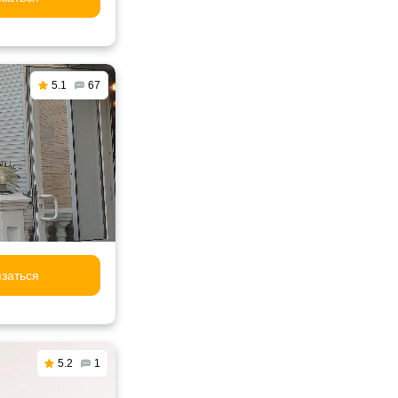
5.1
67
заться
5.2
1