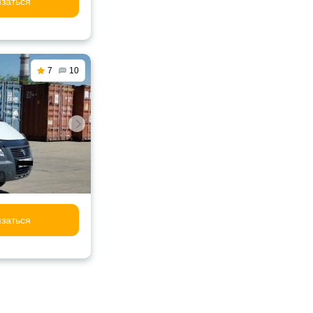
заться
7
10
заться