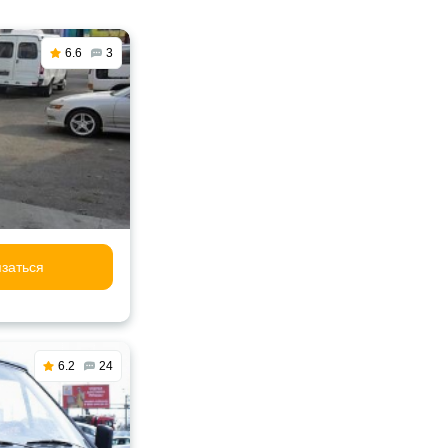
6.6
3
заться
6.2
24