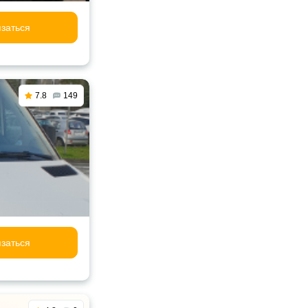
заться
7.8
149
заться