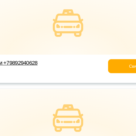
и +79892940628
Свя