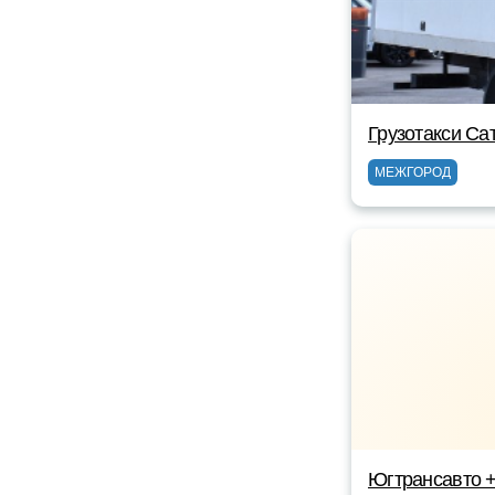
Грузотакси Са
МЕЖГОРОД
Югтрансавто 