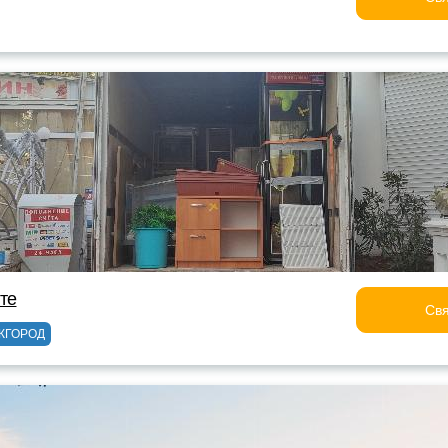
лте
Свя
ЖГОРОД