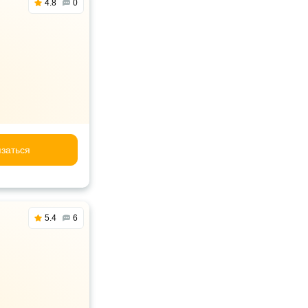
4.8
0
заться
5.4
6