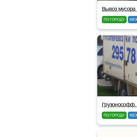
Вывоз мусора 
ПО ГОРОДУ
МЕ
Грузонософф.
ПО ГОРОДУ
МЕ