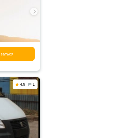
заться
4.9
1