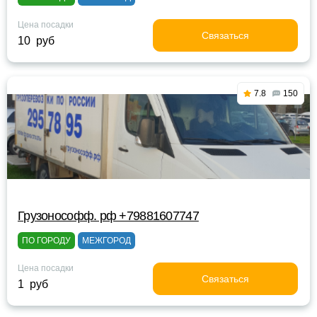
Цена посадки
Связаться
10 руб
7.8
150
Грузонософф. рф +79881607747
ПО ГОРОДУ
МЕЖГОРОД
Цена посадки
Связаться
1 руб