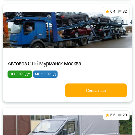
6.4
32
Автовоз СПб Мурманск Москва
ПО ГОРОДУ
МЕЖГОРОД
Связаться
6.6
20