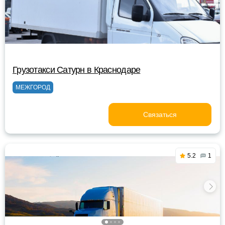
Грузотакси Сатурн в Краснодаре
МЕЖГОРОД
Связаться
5.2
1