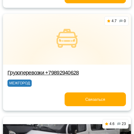
4.7
0
Грузоперевозки +79892940628
МЕЖГОРОД
Связаться
4.6
23