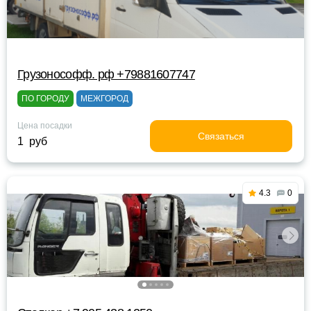
Грузонософф. рф +79881607747
ПО ГОРОДУ
МЕЖГОРОД
Цена посадки
Связаться
1 руб
4.3
0