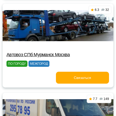
6.3
32
Автовоз СПб Мурманск Москва
ПО ГОРОДУ
МЕЖГОРОД
Связаться
7.7
149