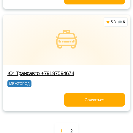
5.3
6
Юг Трансавто +79197594674
МЕЖГОРОД
Связаться
1
2