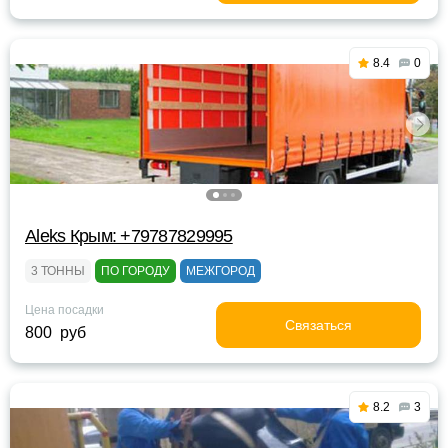
8.4
0
Aleks Крым: +79787829995
3 ТОННЫ
ПО ГОРОДУ
МЕЖГОРОД
Цена посадки
Связаться
800 руб
8.2
3