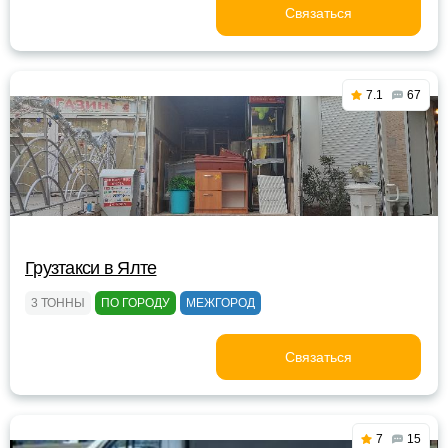
Связаться
7.1
67
Грузтакси в Ялте
3 ТОННЫ
ПО ГОРОДУ
МЕЖГОРОД
Связаться
7
15