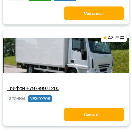
Связаться
2.6
22
Грифон +79789971200
3 ТОННЫ
МЕЖГОРОД
Связаться