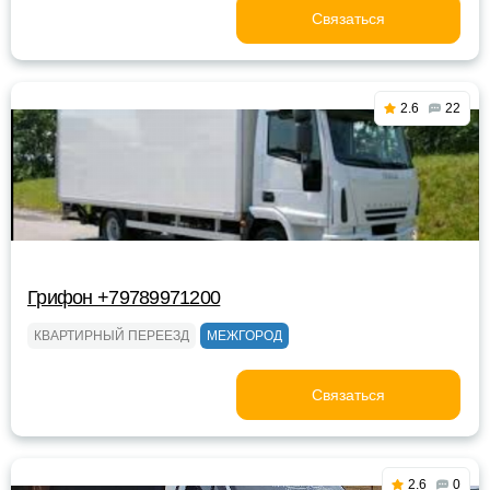
Связаться
2.6
22
Грифон +79789971200
КВАРТИРНЫЙ ПЕРЕЕЗД
МЕЖГОРОД
Связаться
2.6
0