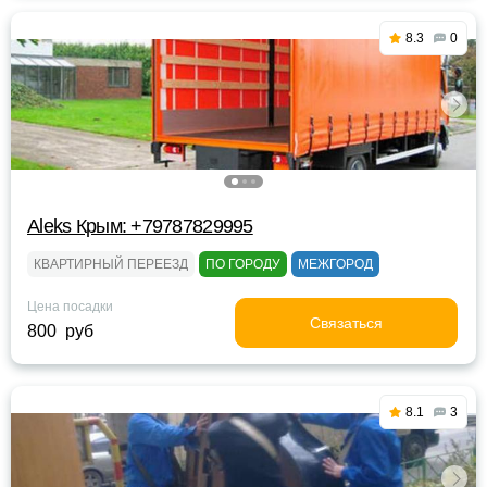
8.3
0
Aleks Крым: +79787829995
КВАРТИРНЫЙ ПЕРЕЕЗД
ПО ГОРОДУ
МЕЖГОРОД
Цена посадки
Связаться
800 руб
8.1
3