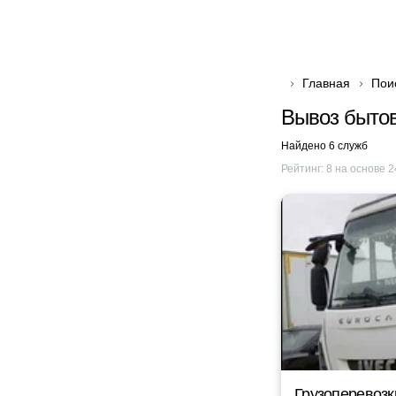
Главная
Пои
Вывоз бытов
Найдено 6 служб
Рейтинг:
8
на основе
2
Грузоперевозк