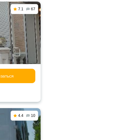
7.1
67
заться
4.4
10