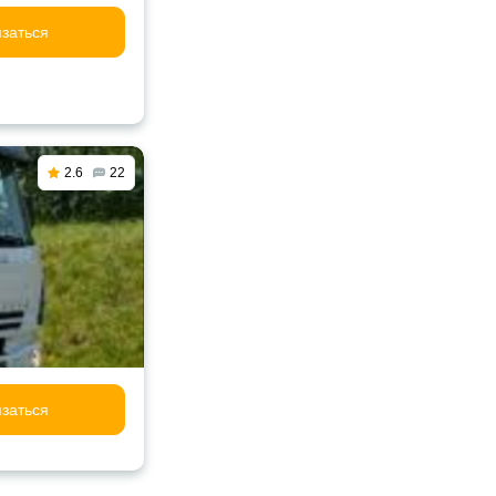
заться
2.6
22
заться