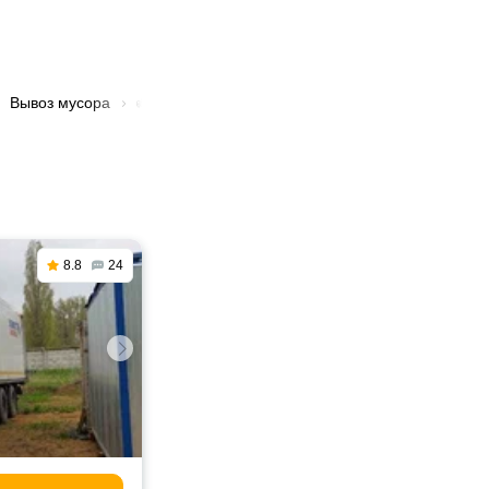
Вывоз мусора
🚛 Вывоз бытового мусора в Севастополе
8.8
24