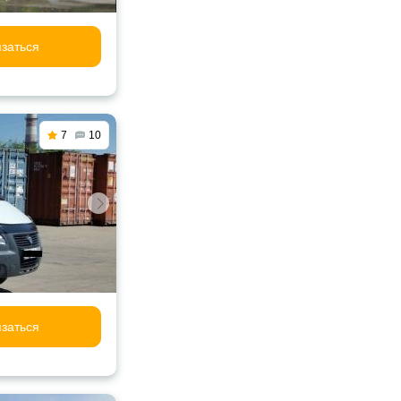
заться
7
10
заться