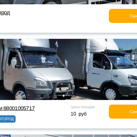
ород
Свя
Цена посадки
и 88001005717
Свя
10 руб
ЖГОРОД