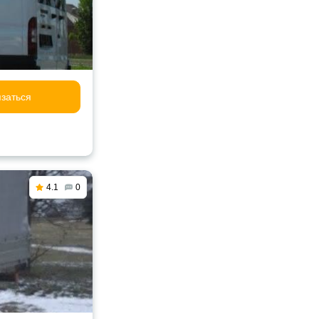
заться
4.1
0