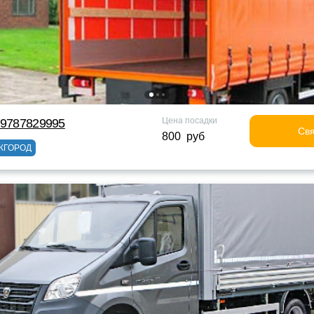
Цена посадки
79787829995
Свя
800 руб
ЖГОРОД