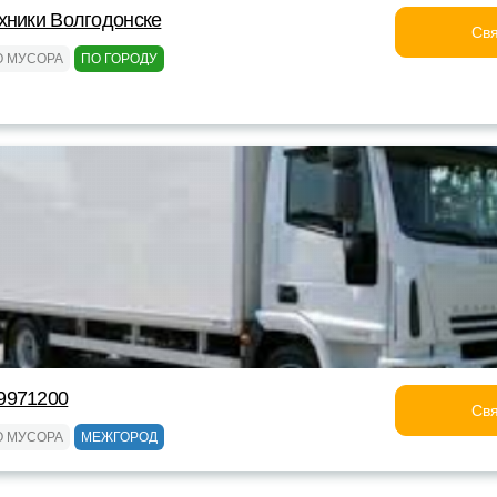
хники Волгодонске
Свя
О МУСОРА
ПО ГОРОДУ
9971200
Свя
О МУСОРА
МЕЖГОРОД