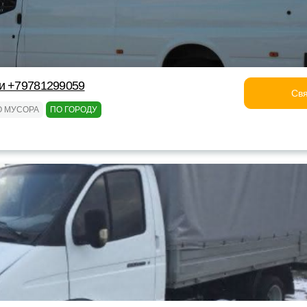
и +79781299059
Свя
О МУСОРА
ПО ГОРОДУ