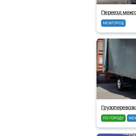
Переезд межг
МЕЖГОРОД
Грузоперевозк
ПО ГОРОДУ
МЕ