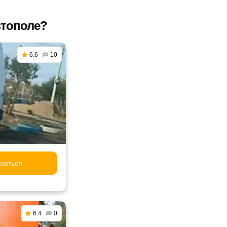
стополе?
6.6
10
заться
6.4
0