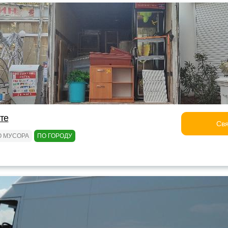
лте
Свя
О МУСОРА
ПО ГОРОДУ