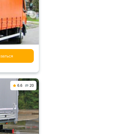
заться
6.6
20