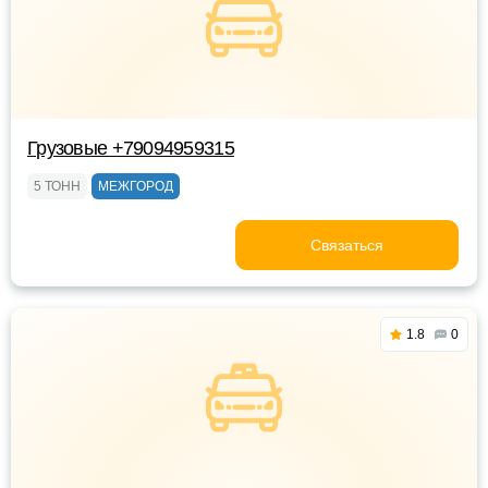
Грузовые +79094959315
5 ТОНН
МЕЖГОРОД
Связаться
1.8
0