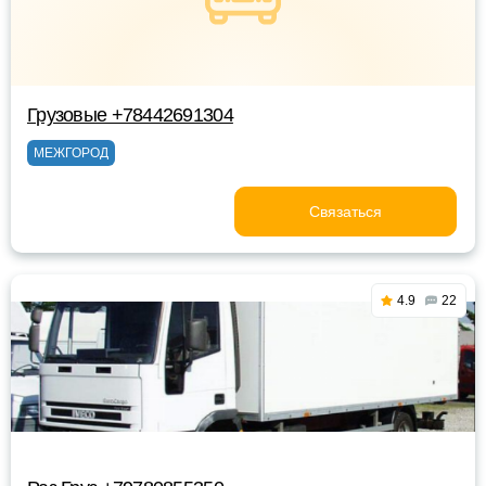
Грузовые +78442691304
МЕЖГОРОД
Связаться
4.9
22