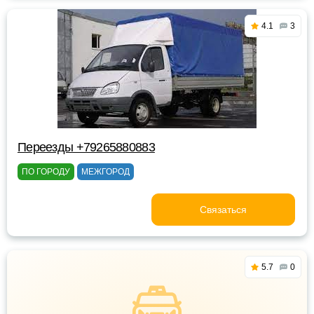
4.1
3
Переезды +79265880883
ПО ГОРОДУ
МЕЖГОРОД
Связаться
5.7
0