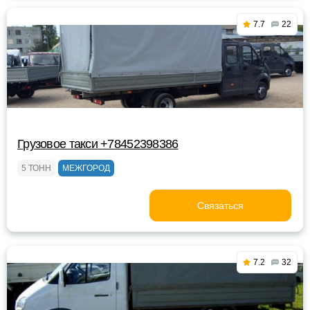
7.7
22
Грузовое такси +78452398386
5 ТОНН
МЕЖГОРОД
Связаться
7.2
32