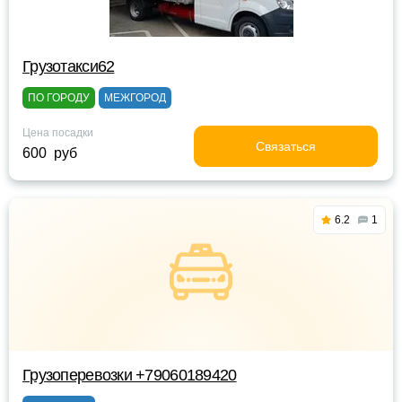
Грузотакси62
ПО ГОРОДУ
МЕЖГОРОД
Цена посадки
Связаться
600 руб
6.2
1
Грузоперевозки +79060189420