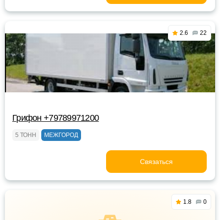
2.6
22
Грифон +79789971200
5 ТОНН
МЕЖГОРОД
Связаться
1.8
0