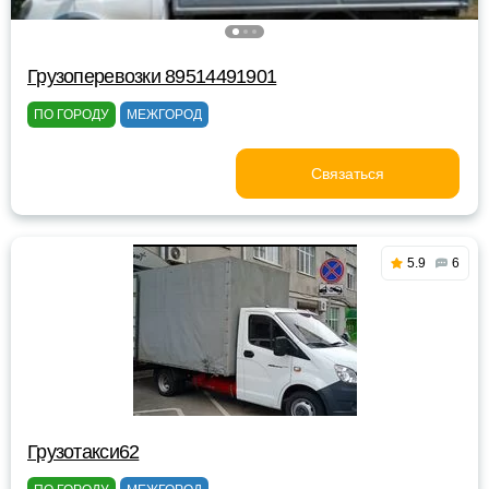
Грузоперевозки 89514491901
ПО ГОРОДУ
МЕЖГОРОД
Связаться
5.9
6
Грузотакси62