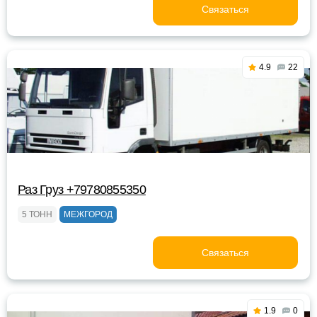
Связаться
4.9
22
Раз Груз +79780855350
5 ТОНН
МЕЖГОРОД
Связаться
1.9
0