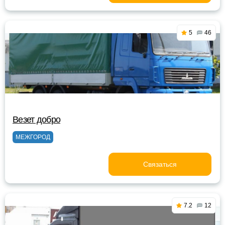
5
46
Везет добро
МЕЖГОРОД
Связаться
7.2
12