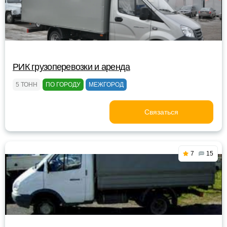
РИК грузоперевозки и аренда
5 ТОНН
ПО ГОРОДУ
МЕЖГОРОД
Связаться
7
15