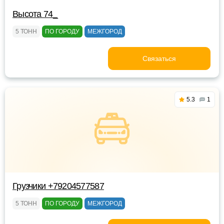
Высота 74_
5 ТОНН
ПО ГОРОДУ
МЕЖГОРОД
Связаться
5.3
1
Грузчики +79204577587
5 ТОНН
ПО ГОРОДУ
МЕЖГОРОД