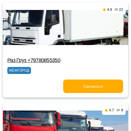
4.9
22
Раз Груз +79780855350
МЕЖГОРОД
Связаться
4.7
9