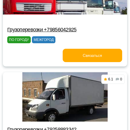
Грузоперевозки +79856042925
ПО ГОРОДУ
МЕЖГОРОД
Связаться
6.1
0
Грузоперевозки +79258883342