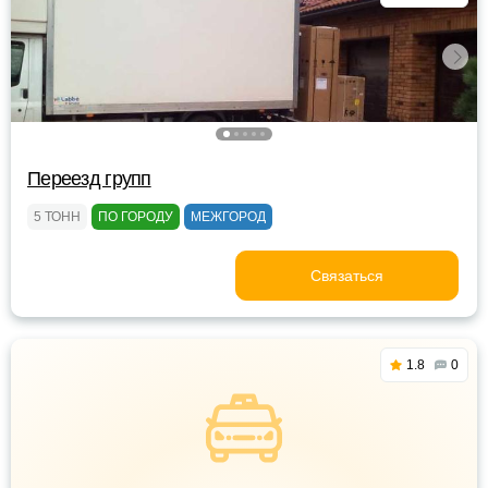
Переезд групп
5 ТОНН
ПО ГОРОДУ
МЕЖГОРОД
Связаться
1.8
0