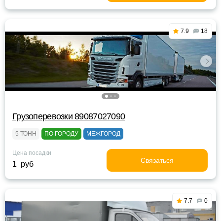
7.9
18
Грузоперевозки 89087027090
5 ТОНН
ПО ГОРОДУ
МЕЖГОРОД
Цена посадки
Связаться
1 руб
7.7
0