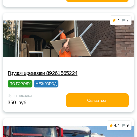
7
7
Грузоперевозки 89261565224
ПО ГОРОДУ
МЕЖГОРОД
Цена посадки
Связаться
350 руб
4.7
9