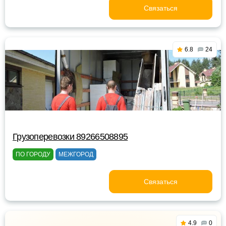
Связаться
6.8
24
Грузоперевозки 89266508895
ПО ГОРОДУ
МЕЖГОРОД
Связаться
4.9
0