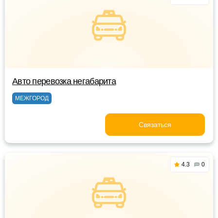
Авто перевозка негабарита
МЕЖГОРОД
Связаться
4.3
0