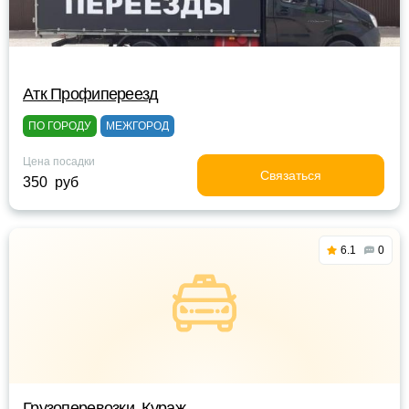
Атк Профипереезд
ПО ГОРОДУ
МЕЖГОРОД
Цена посадки
Связаться
350 руб
6.1
0
Грузоперевозки. Кураж