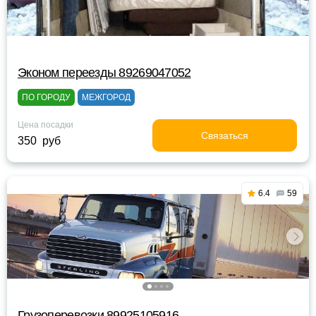
Эконом переезды 89269047052
ПО ГОРОДУ
МЕЖГОРОД
Цена посадки
Связаться
350 руб
6.4
59
Грузоперевозки 89925105916