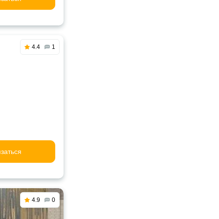
4.4
1
заться
4.9
0