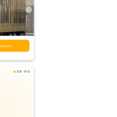
заться
5.9
0