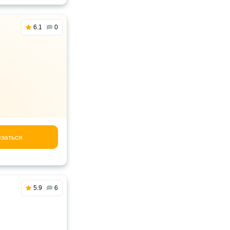
6.1
0
заться
5.9
6