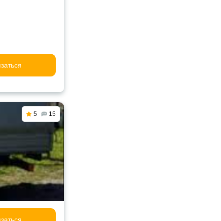
заться
5
15
заться