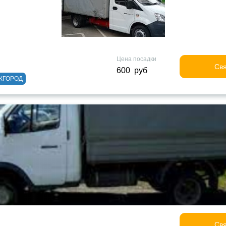
Цена посадки
Свя
600 руб
ЖГОРОД
Свя