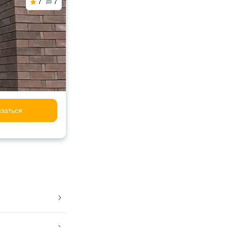
7
7
заться