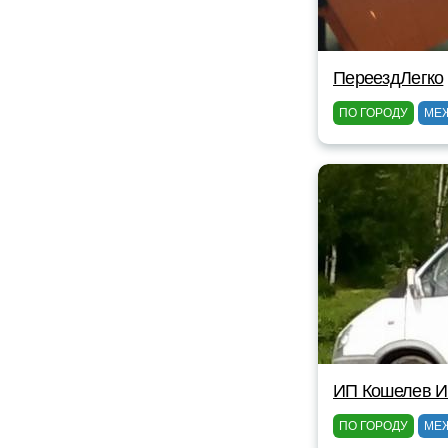
ПереездЛегко
ПО ГОРОДУ
МЕ
ИП Кошелев И
ПО ГОРОДУ
МЕ