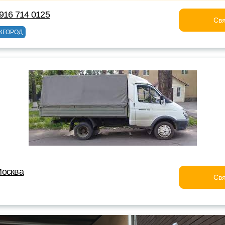
916 714 0125
Свя
ЖГОРОД
Москва
Свя