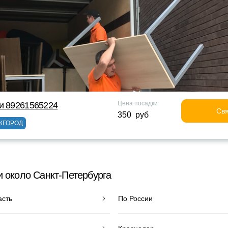
Цена посадки
и 89261565224
Свя
350 руб
ЖГОРОД
и около Санкт-Петербурга
асть
По России