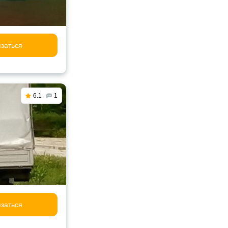
заться
6.1
1
заться