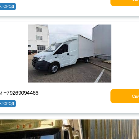
ЖГОРОД
и +79269094466
Свя
ЖГОРОД