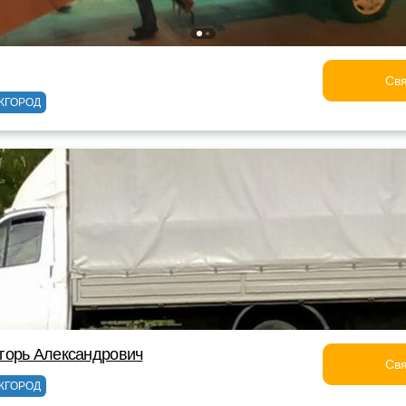
Свя
ЖГОРОД
горь Александрович
Свя
ЖГОРОД