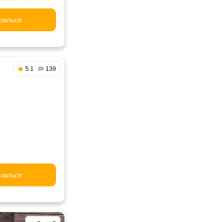
заться
5.1
139
заться