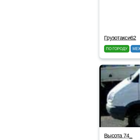
Грузотакси62
ПО ГОРОДУ
МЕ
Высота 74_