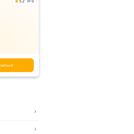
5.2
0
заться