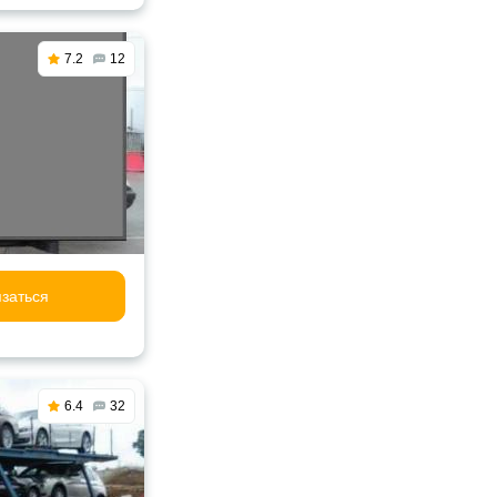
7.2
12
заться
6.4
32