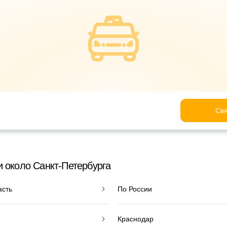
Свя
и около Санкт-Петербурга
асть
По России
Краснодар