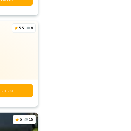
5.5
8
заться
5
15