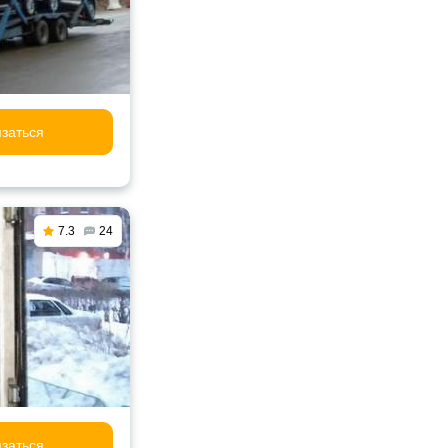
заться
7.3
24
заться