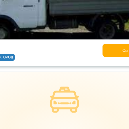
Свя
ЖГОРОД