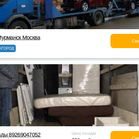
Мурманск Москва
Свя
ЖГОРОД
Цена посадки
зды 89269047052
Свя