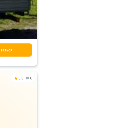
заться
5.3
0