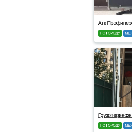
Атк Профипер
ПО ГОРОДУ
МЕ
Грузоперевозк
ПО ГОРОДУ
МЕ