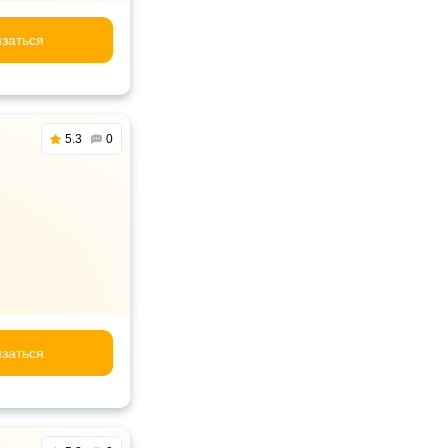
заться
5.3
0
заться