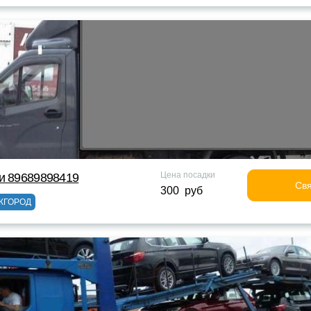
Цена посадки
и 89689898419
Свя
300 руб
ЖГОРОД