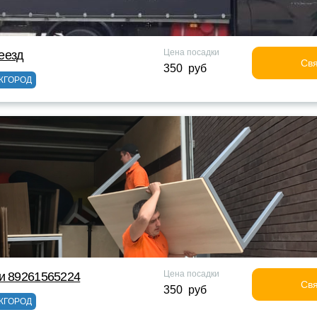
Цена посадки
еезд
Свя
350 руб
ЖГОРОД
Цена посадки
и 89261565224
Свя
350 руб
ЖГОРОД