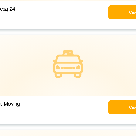
еезд 24
Свя
al Moving
Свя