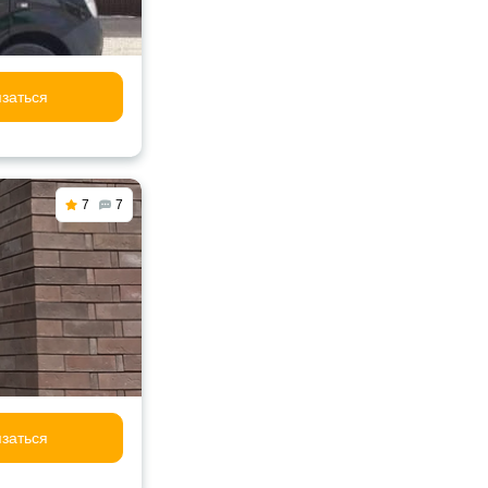
заться
7
7
заться