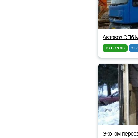
Автовоз СПб 
ПО ГОРОДУ
МЕ
Эконом перее