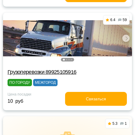
6.4
59
Грузоперевозки 89925105916
ПО ГОРОДУ
МЕЖГОРОД
Цена посадки
Связаться
10 руб
5.3
1