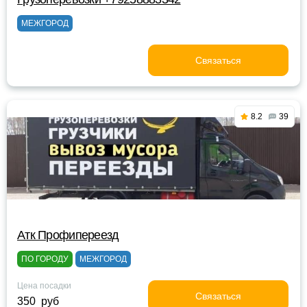
МЕЖГОРОД
Связаться
8.2
39
Атк Профипереезд
ПО ГОРОДУ
МЕЖГОРОД
Цена посадки
Связаться
350 руб