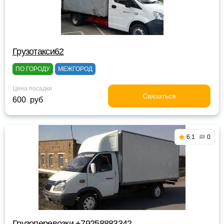
Грузотакси62
ПО ГОРОДУ
МЕЖГОРОД
Цена посадки
Связаться
600 руб
6.1
0
Грузоперевозки +79258883342