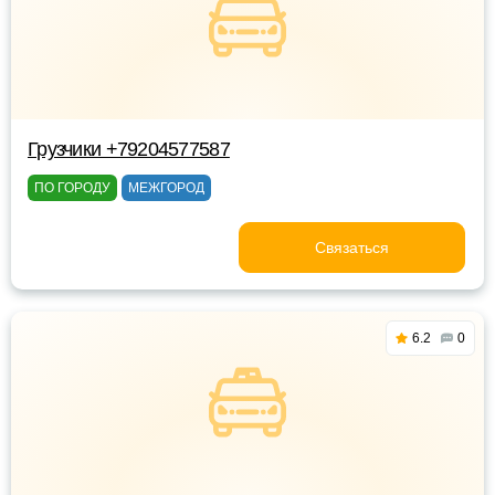
Грузчики +79204577587
ПО ГОРОДУ
МЕЖГОРОД
Связаться
6.2
0