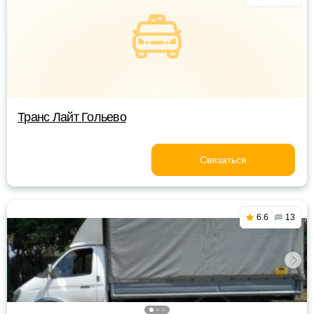
Транс Лайт Гольево
Связаться
6.6
13