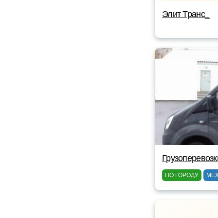
Элит Транс_
Грузоперевозк
ПО ГОРОДУ
МЕ