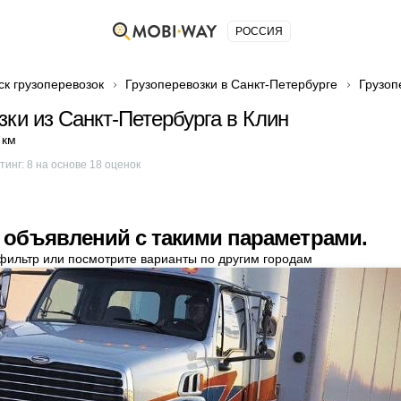
РОССИЯ
ск грузоперевозок
Грузоперевозки в Санкт-Петербурге
Грузоп
зки из Санкт-Петербурга в Клин
 км
тинг:
8
на основе
18
оценок
 объявлений с такими параметрами.
фильтр или посмотрите варианты по другим городам