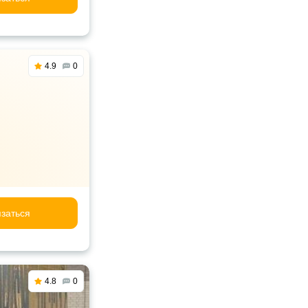
4.9
0
заться
4.8
0