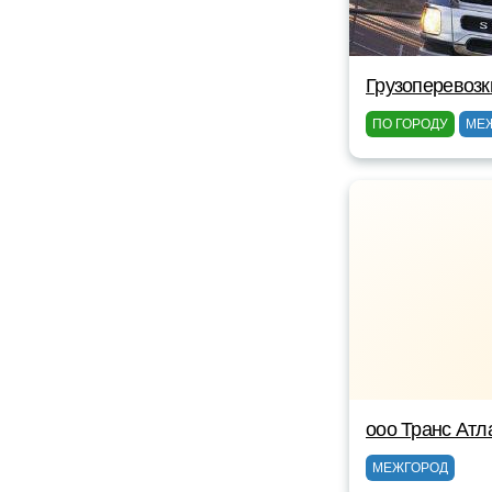
Грузоперевозк
ПО ГОРОДУ
МЕ
ооо Транс Атл
МЕЖГОРОД