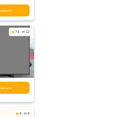
заться
7.1
12
заться
4
0