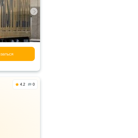
заться
4.2
0