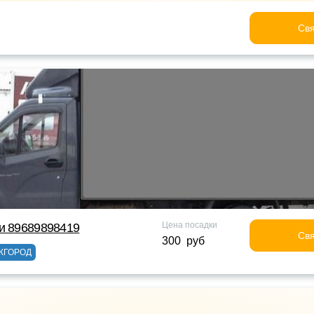
Свя
Цена посадки
и 89689898419
Свя
300 руб
ЖГОРОД