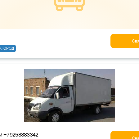
Свя
ЖГОРОД
и +79258883342
Свя