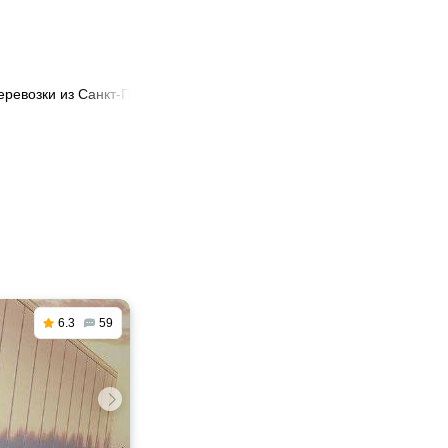
еревозки из Санкт-Петербурга в Клин
6.3
59