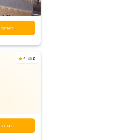
заться
6
0
заться