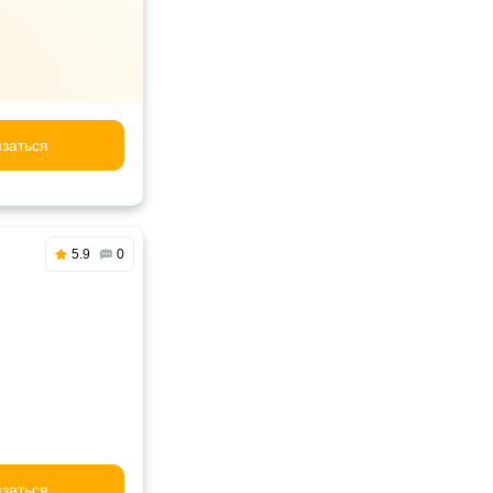
заться
5.9
0
заться