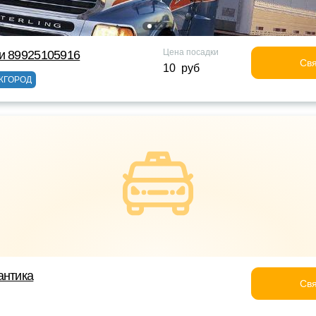
Цена посадки
и 89925105916
Свя
10 руб
ЖГОРОД
антика
Свя