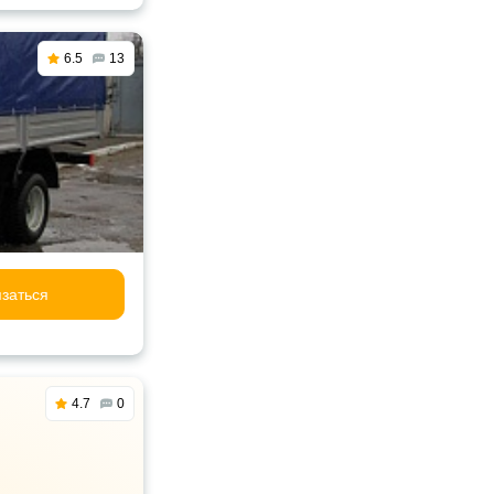
6.5
13
заться
4.7
0