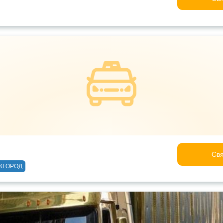
Свя
ЖГОРОД