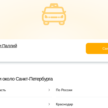
и Паллий
Свя
и около Санкт-Петербурга
асть
По России
Краснодар