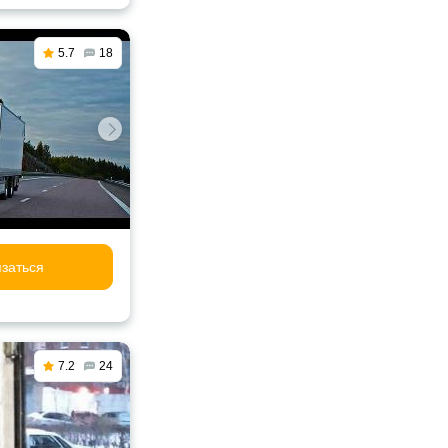
5.7
18
заться
7.2
24