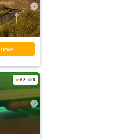
заться
6.8
5