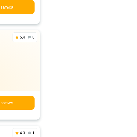
заться
5.4
8
заться
4.3
1