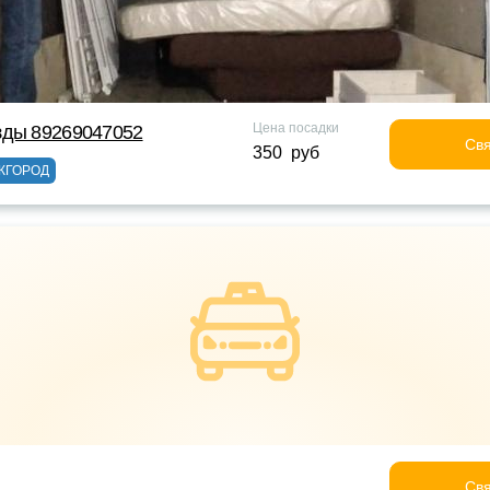
Цена посадки
зды 89269047052
Свя
350 руб
ЖГОРОД
Свя