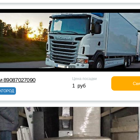
Цена посадки
и 89087027090
Свя
1 руб
ЖГОРОД