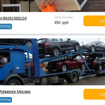
Цена посадки
и 89261565224
Свя
350 руб
ЖГОРОД
Мурманск Москва
Свя
ЖГОРОД