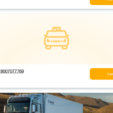
78007077769
Свя