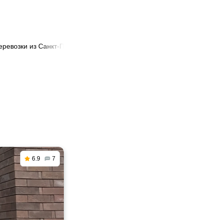
еревозки из Санкт-Петербурга в Форос
6.9
7