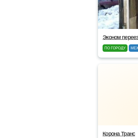
Эконом перее
ПО ГОРОДУ
МЕ
Корона Транс