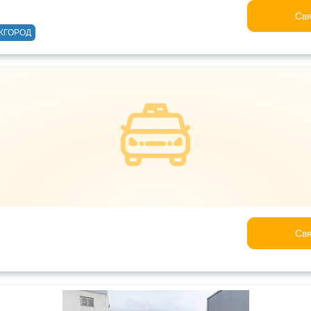
Свя
ЖГОРОД
Свя