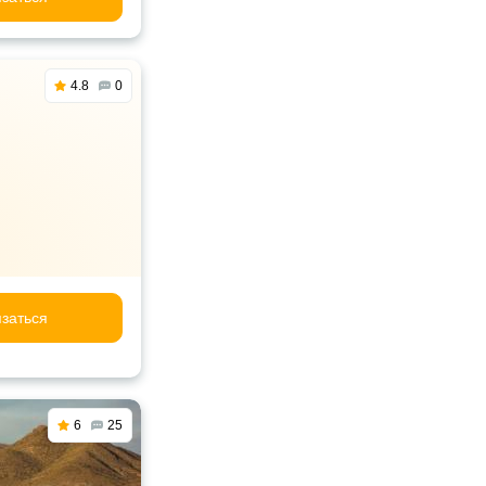
4.8
0
заться
6
25