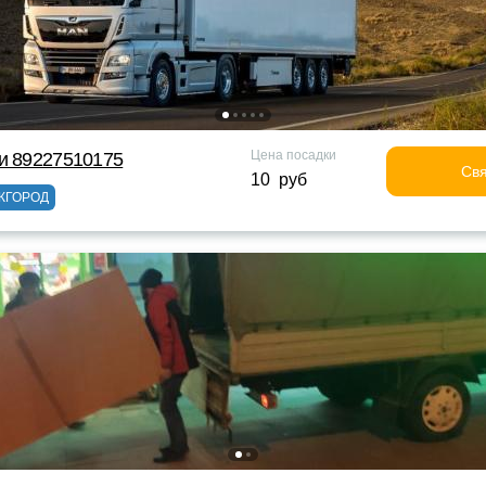
Цена посадки
и 89227510175
Свя
10 руб
ЖГОРОД