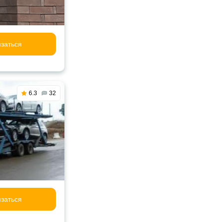
заться
6.3
32
заться