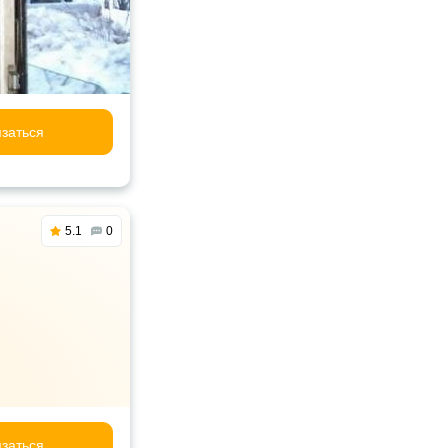
заться
5.1
0
заться