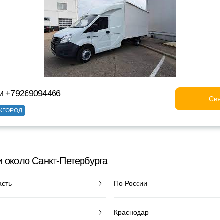
и +79269094466
Свя
ЖГОРОД
и около Санкт-Петербурга
асть
По России
Краснодар