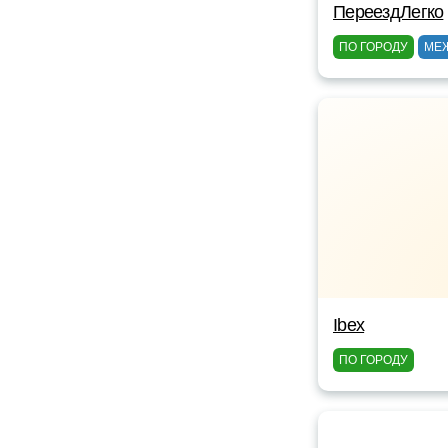
ПереездЛегко
ПО ГОРОДУ
МЕ
Ibex
ПО ГОРОДУ