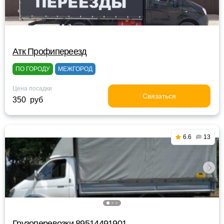
Атк Профипереезд
ПО ГОРОДУ
МЕЖГОРОД
Цена посадки
Связаться
350 руб
6.6
13
Грузоперевозки 89514491901