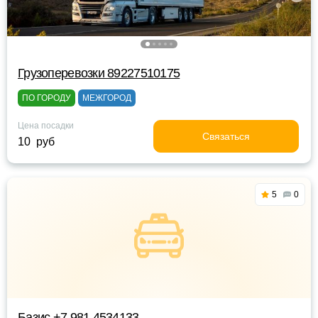
Грузоперевозки 89227510175
ПО ГОРОДУ
МЕЖГОРОД
Цена посадки
Связаться
10 руб
5
0
Базис +7 981 4534133