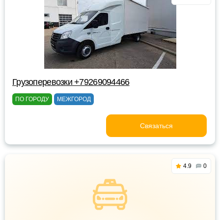
Грузоперевозки +79269094466
ПО ГОРОДУ
МЕЖГОРОД
Связаться
4.9
0