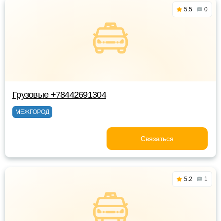
5.5
0
Грузовые +78442691304
МЕЖГОРОД
Связаться
5.2
1