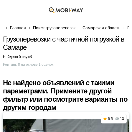
Главная
Поиск грузоперевозок
Самарская область
Гр
Грузоперевозки с частичной погрузкой в
Самаре
Найдено 0 служб
Рейтинг:
8
на основе
1
оценок
Не найдено объявлений с такими
параметрами. Примените другой
фильтр или посмотрите варианты по
другим городам
6.5
13