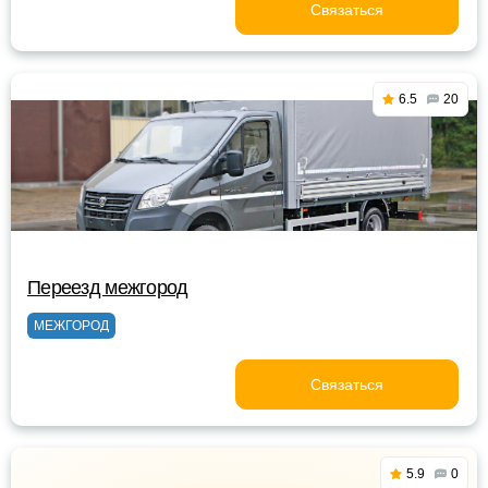
Связаться
6.5
20
Переезд межгород
МЕЖГОРОД
Связаться
5.9
0