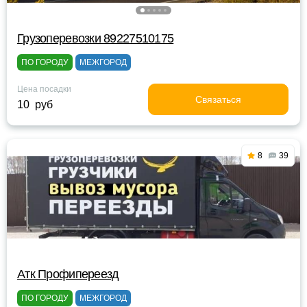
Грузоперевозки 89227510175
ПО ГОРОДУ
МЕЖГОРОД
Цена посадки
Связаться
10 руб
8
39
Атк Профипереезд
ПО ГОРОДУ
МЕЖГОРОД