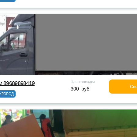
Цена посадки
и 89689898419
Свя
300 руб
ЖГОРОД