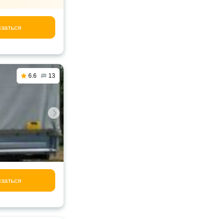
заться
6.6
13
заться