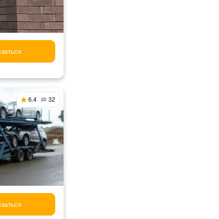
заться
6.4
32
заться