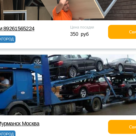
Цена посадки
и 89261565224
Свя
350 руб
ЖГОРОД
Мурманск Москва
Свя
ЖГОРОД