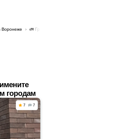
в Воронеже
🚛 Грузоперевозки с частичной погрузкой в Воронеже
римените
им городам
7
7