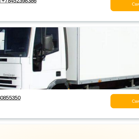
и +78452398386
Свя
80855350
Свя