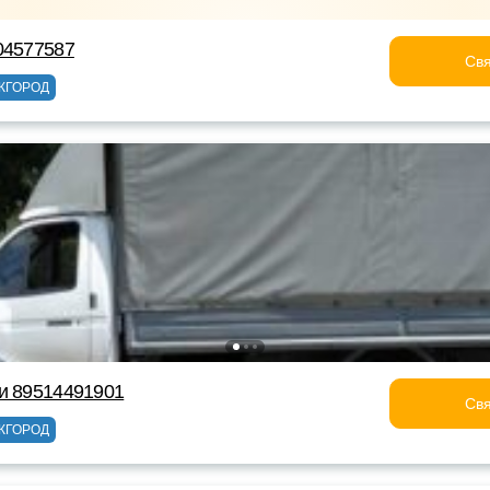
04577587
Свя
ЖГОРОД
и 89514491901
Свя
ЖГОРОД