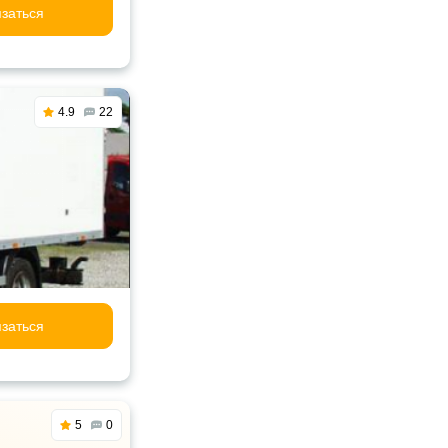
заться
4.9
22
заться
5
0