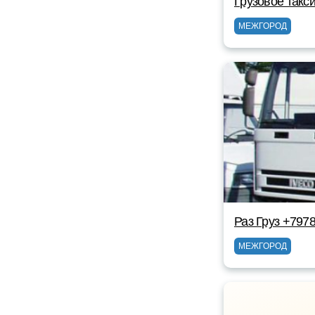
Грузовое такс
МЕЖГОРОД
Раз Груз +797
МЕЖГОРОД