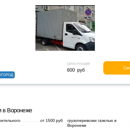
Цена посадки
Свя
600 руб
ЖГОРОД
и в Воронеже
оительного
от 1500 руб
грузоперевозки газелью в
Воронеже