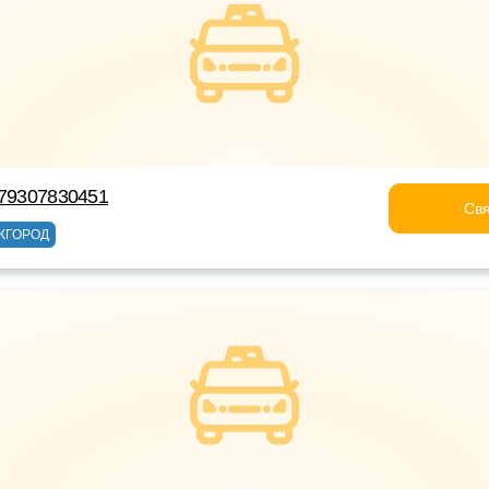
+79307830451
Свя
ЖГОРОД