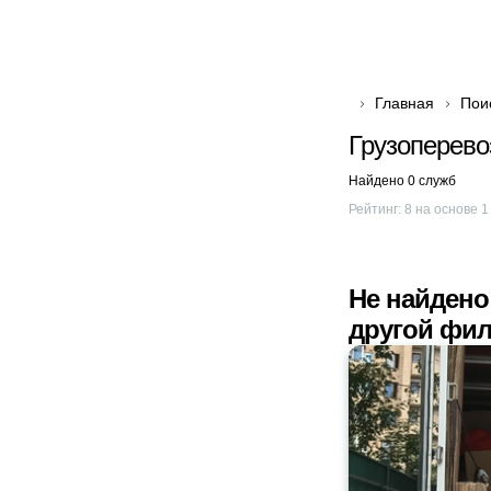
Главная
Пои
Грузоперево
Найдено 0 служб
Рейтинг:
8
на основе
1
Не найдено
другой фил