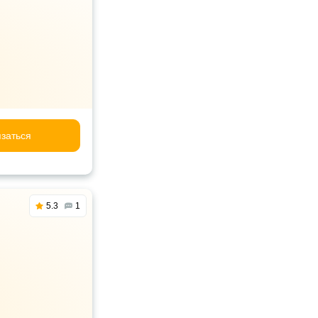
заться
5.3
1