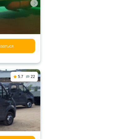
заться
5.7
22