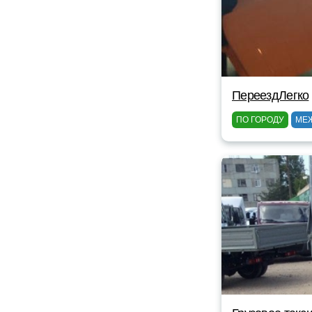
ПереездЛегко
ПО ГОРОДУ
МЕ