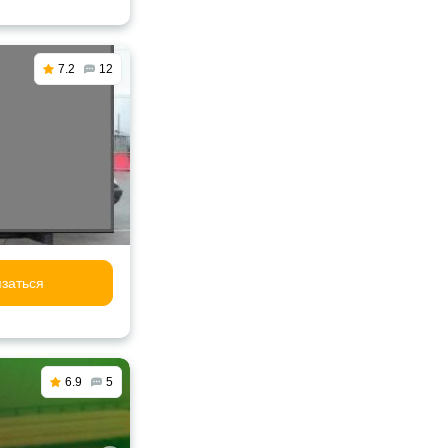
7.2
12
заться
6.9
5