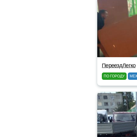
ПереездЛегко
ПО ГОРОДУ
МЕ