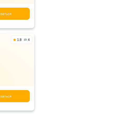
заться
1.8
4
заться