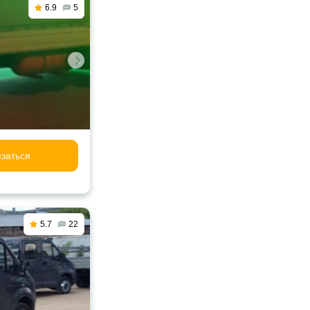
6.9
5
заться
5.7
22