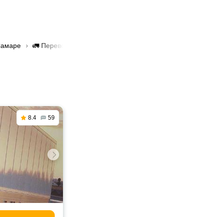
Самаре
🚛 Перевозка грузов манипулятором в Самаре
8.4
59