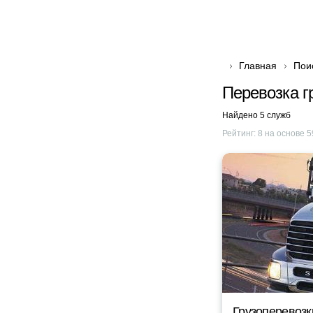
Главная
Пои
Перевозка г
Найдено 5 служб
Рейтинг:
8
на основе
5
Грузоперевозк