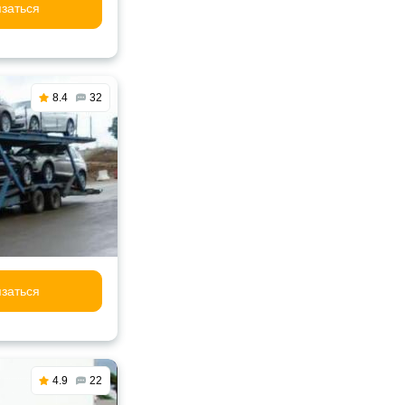
заться
8.4
32
заться
4.9
22