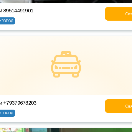
и 89514491901
Свя
ЖГОРОД
и +79379678203
Свя
ЖГОРОД