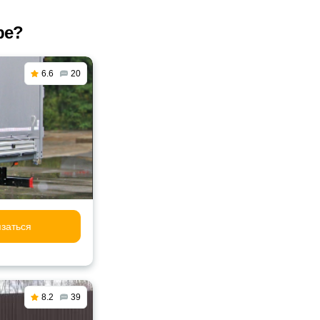
ре?
6.6
20
заться
8.2
39