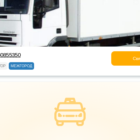
80855350
Свя
ТОР
МЕЖГОРОД