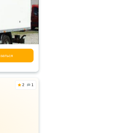
заться
2
1