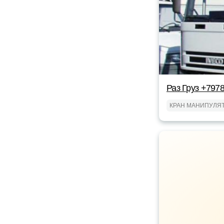
Раз Груз +797
КРАН МАНИПУЛЯ