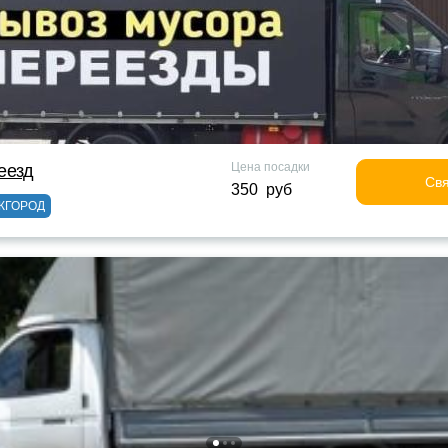
Цена посадки
еезд
Свя
350 руб
ЖГОРОД