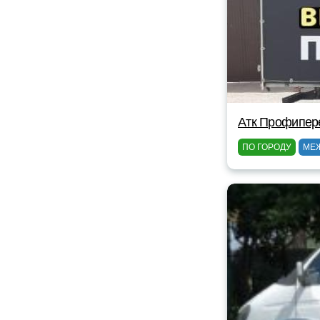
Атк Профипер
ПО ГОРОДУ
МЕ