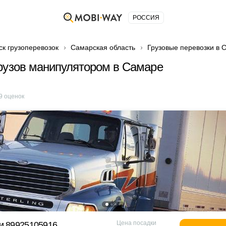
РОССИЯ
ск грузоперевозок
Самарская область
Грузовые перевозки в 
рузов манипулятором в Самаре
9
оценок
Цена посадки
и 89925105916