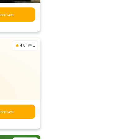
заться
4.8
1
заться