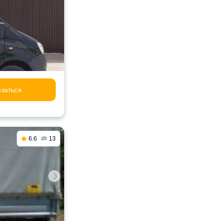
заться
6.6
13