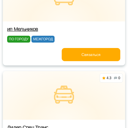
ип Мельников
ПО ГОРОДУ
МЕЖГОРОД
Связаться
4.3
0
Лидер Спец Транс