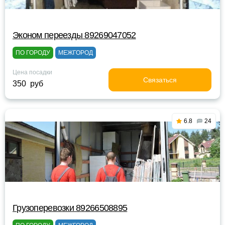
Эконом переезды 89269047052
ПО ГОРОДУ
МЕЖГОРОД
Цена посадки
Связаться
350 руб
6.8
24
Грузоперевозки 89266508895