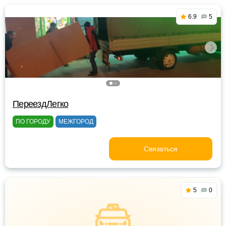
6.9
5
ПереездЛегко
ПО ГОРОДУ
МЕЖГОРОД
Связаться
5
0