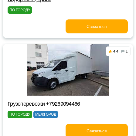
ПО ГОРОДУ
Связаться
4.4
1
Грузоперевозки +79269094466
ПО ГОРОДУ
МЕЖГОРОД
Связаться