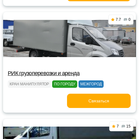
7.7
0
РИК грузоперевозки и аренда
КРАН МАНИПУЛЯТОР
ПО ГОРОДУ
МЕЖГОРОД
Связаться
7
15