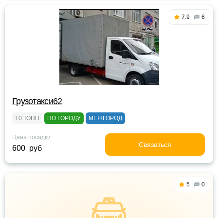
7.9
6
Грузотакси62
10 ТОНН
ПО ГОРОДУ
МЕЖГОРОД
Цена посадки
Связаться
600 руб
5
0