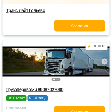
Транс Лайт Гольево
Связаться
5.9
18
Грузоперевозки 89087027090
ПО ГОРОДУ
МЕЖГОРОД
Цена посадки
Связаться