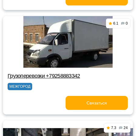
6.1
0
Грузоперевозки +79258883342
МЕЖГОРОД
Связаться
7.3
24