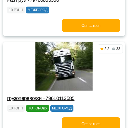
Раз Груз +79780855350
10 ТОНН
МЕЖГОРОД
Связаться
3.8
33
грузоперевозки +79610113585
10 ТОНН
ПО ГОРОДУ
МЕЖГОРОД
Связаться