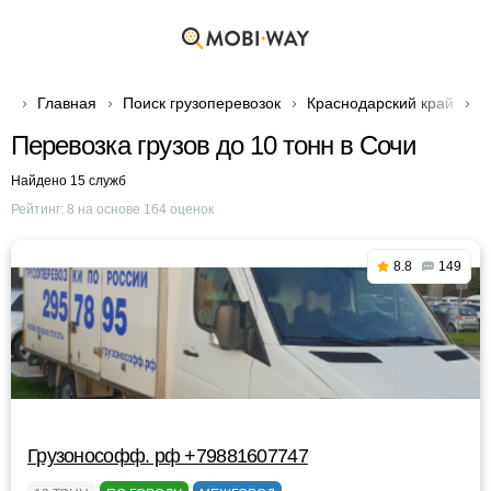
Главная
Поиск грузоперевозок
Краснодарский край
Г
Перевозка грузов до 10 тонн в Сочи
Найдено 15 служб
Рейтинг:
8
на основе
164
оценок
8.8
149
Грузонософф. рф +79881607747