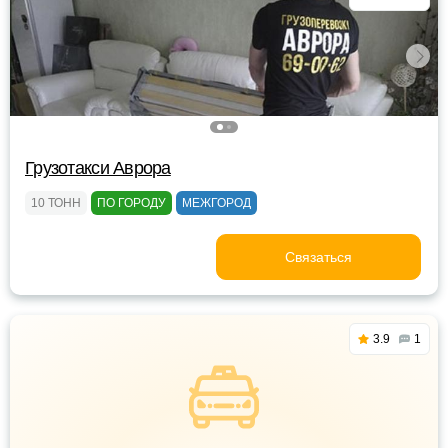
Грузотакси Аврора
10 ТОНН
ПО ГОРОДУ
МЕЖГОРОД
Связаться
3.9
1