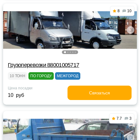
8
10
Грузоперевозки 88001005717
10 ТОНН
ПО ГОРОДУ
МЕЖГОРОД
Цена посадки
Связаться
10 руб
7.7
3