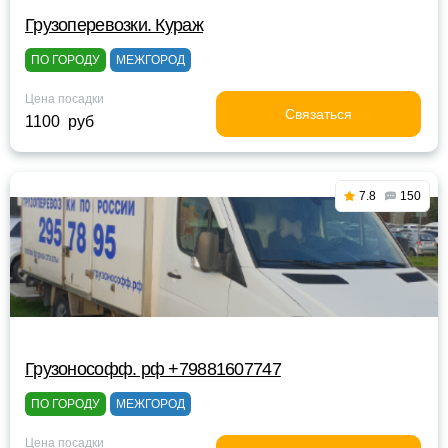
Грузоперевозки. Кураж
ПО ГОРОДУ
МЕЖГОРОД
Цена посадки
Связаться
1100 руб
7.8
150
Грузонософф. рф +79881607747
ПО ГОРОДУ
МЕЖГОРОД
Цена посадки