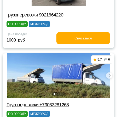
грузоперевозки 9021664220
ПО ГОРОДУ
МЕЖГОРОД
Цена посадки
Связаться
1000 руб
5.7
6
Грузоперевозки +79033281268
ПО ГОРОДУ
МЕЖГОРОД